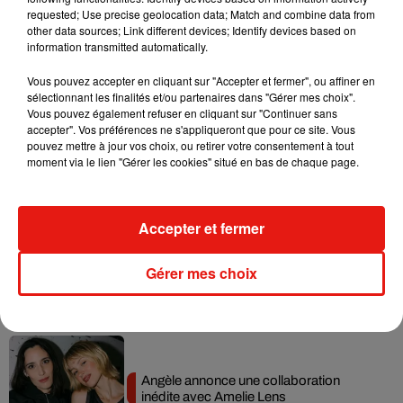
requested; Use precise geolocation data; Match and combine data from
Ariana Grande prendra une pause après
other data sources; Link different devices; Identify devices based on
sa tournée mondiale
information transmitted automatically.
4 août 2026
Vous pouvez accepter en cliquant sur "Accepter et fermer", ou affiner en
sélectionnant les finalités et/ou partenaires dans "Gérer mes choix".
Vous pouvez également refuser en cliquant sur "Continuer sans
accepter". Vos préférences ne s'appliqueront que pour ce site. Vous
Grand Corps Malade emmène Styleto
pouvez mettre à jour vos choix, ou retirer votre consentement à tout
en road-trip dans son nouveau clip
moment via le lien "Gérer les cookies" situé en bas de chaque page.
31 juillet 2026
Accepter et fermer
Ariana Grande se libère dans son nouvel
Gérer mes choix
album « Petals »
31 juillet 2026
Angèle annonce une collaboration
inédite avec Amelie Lens