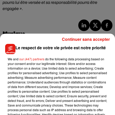
pourra lui être versée et sa responsabilité pourra être
engagée »
.
Musique
Continuer sans accepter
Le respect de votre vie privée est notre priorité
Benny Blanco invite Selena Gomez et
Becky G sur son nouveau single
We and
our (447) partners
do the following data processing based on
5 août 2026
your consent and/or our legitimate interest: Store and/or access
information on a device; Use limited data to select advertising; Create
profiles for personalised advertising; Use profiles to select personalised
advertising; Measure advertising performance; Measure content
performance; Understand audiences through statistics or combinations
of data from different sources; Develop and improve services; Create
Tiny Desk invite Charlie Puth pour une
profiles to personalise content; Use profiles to select personalised
live session solaire
4 août 2026
content; Use limited data to select content; Ensure security, prevent and
detect fraud, and fix errors; Deliver and present advertising and content;
Save and communicate privacy choices. These technologies may
process personal data such as IP address and browsing data to offer
following functionalities: Identify devices based on information actively