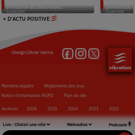
Des marmottes sur OnlyFans : la drôle
Alzheimer : d
d’initiative de chercheurs...
ouvrent une no
31 juillet 2026
31 juillet 2026
+ D'ACTU POSITIVE
Design
Olivier Varma
Mentions légales
Règlements des jeux
Notice d’information RGPD
Plan du site
Archives
2026
2025
2024
2023
2022
Live :
Choisir une ville
Webradios
Podcasts