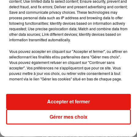
content; Use limited data to select content; Ensure security, prevent and
detect fraud, and fix errors; Deliver and present advertising and content;
Save and communicate privacy choices. These technologies may
Tiny Desk invite Charlie Puth pour une
process personal data such as IP address and browsing data to offer
live session solaire
following functionalities: Identify devices based on information actively
4 août 2026
requested; Use precise geolocation data; Match and combine data from
other data sources; Link different devices; Identify devices based on
information transmitted automatically.
Vous pouvez accepter en cliquant sur "Accepter et fermer", ou affiner en
Ariana Grande prendra une pause après
sélectionnant les finalités et/ou partenaires dans "Gérer mes choix".
sa tournée mondiale
Vous pouvez également refuser en cliquant sur "Continuer sans
4 août 2026
accepter". Vos préférences ne s'appliqueront que pour ce site. Vous
pouvez mettre à jour vos choix, ou retirer votre consentement à tout
moment via le lien "Gérer les cookies" situé en bas de chaque page.
Grand Corps Malade emmène Styleto
Accepter et fermer
en road-trip dans son nouveau clip
31 juillet 2026
Gérer mes choix
Ariana Grande se libère dans son nouvel