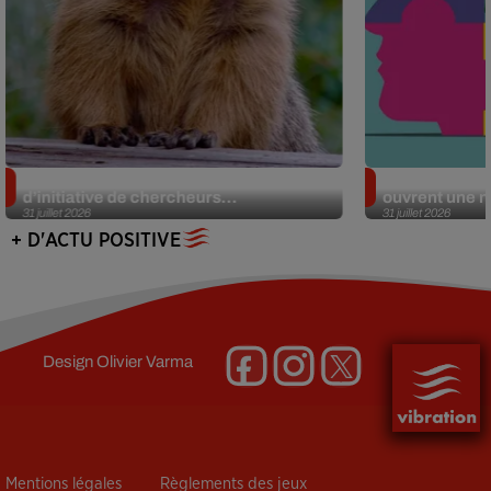
Des marmottes sur OnlyFans : la drôle
Alzheimer : d
d’initiative de chercheurs...
ouvrent une no
31 juillet 2026
31 juillet 2026
+ D'ACTU POSITIVE
Design
Olivier Varma
Mentions légales
Règlements des jeux