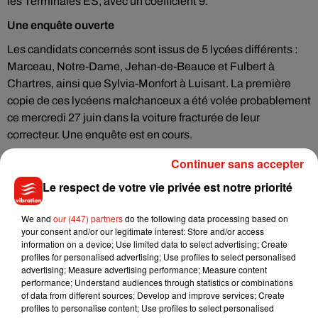
les Terminales ES, avec un coefficient 9.
Une enquête ouverte
Les candidats concernés sont issus de 5 lycées différents :
Marceau, Notre-Dame, Jehan-de-Beauce et Fulbert à
Chartres, ainsi que Sylvia-Monfort à Luisant. La première
copie de ces lycéens malchanceux a été volée probablement
ce mercredi 27 juin dans la voiture fracturée de leur
correcteur. Une enquête est en cours.
Continuer sans accepter
Le respect de votre vie privée est notre priorité
Musique
We and
our (447) partners
do the following data processing based on
your consent and/or our legitimate interest: Store and/or access
information on a device; Use limited data to select advertising; Create
Benny Blanco invite Selena Gomez et
profiles for personalised advertising; Use profiles to select personalised
Becky G sur son nouveau single
advertising; Measure advertising performance; Measure content
5 août 2026
performance; Understand audiences through statistics or combinations
of data from different sources; Develop and improve services; Create
profiles to personalise content; Use profiles to select personalised