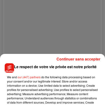
Continuer sans accepter
Morning cuddles with this angel are the best! �xÈxÈ
#HappyFriday
Le respect de votre vie privée est notre priorité
Une publication partagée par
Eva Longoria Baston
(@evalongoria) le
We and
our (447) partners
do the following data processing based on
your consent and/or our legitimate interest: Store and/or access
En légende de la photo,
un tendre message pour le petit
information on a device; Use limited data to select advertising; Create
Santiago
:
profiles for personalised advertising; Use profiles to select personalised
advertising; Measure advertising performance; Measure content
Les câlins du matin avec cet ange sont les meilleurs⬯!
performance; Understand audiences through statistics or combinations
of data from different sources; Develop and improve services; Create
Un grand moment de tendresse qui a beaucoup ému les