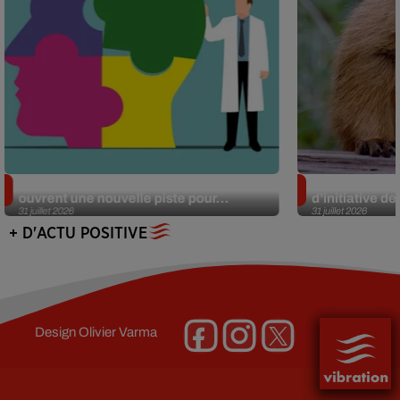
Alzheimer : des chercheurs japonais
Des marmottes
ouvrent une nouvelle piste pour...
d’initiative d
31 juillet 2026
31 juillet 2026
+ D'ACTU POSITIVE
Design
Olivier Varma