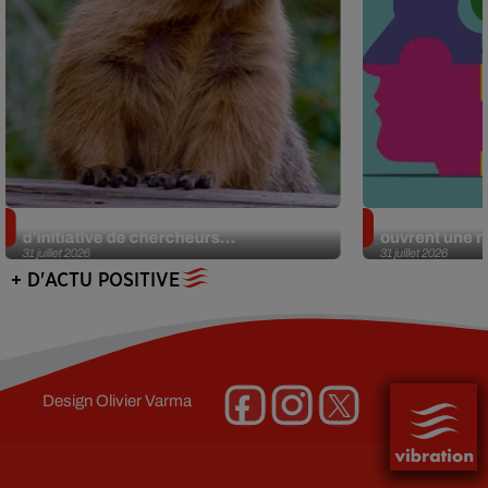
Des marmottes sur OnlyFans : la drôle
Alzheimer : d
d’initiative de chercheurs...
ouvrent une no
31 juillet 2026
31 juillet 2026
+ D'ACTU POSITIVE
Design
Olivier Varma