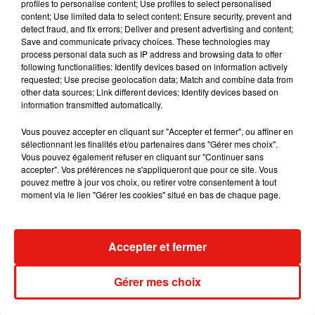
profiles to personalise content; Use profiles to select personalised
content; Use limited data to select content; Ensure security, prevent and
detect fraud, and fix errors; Deliver and present advertising and content;
Save and communicate privacy choices. These technologies may
process personal data such as IP address and browsing data to offer
following functionalities: Identify devices based on information actively
requested; Use precise geolocation data; Match and combine data from
other data sources; Link different devices; Identify devices based on
information transmitted automatically.
Vous pouvez accepter en cliquant sur "Accepter et fermer", ou affiner en
sélectionnant les finalités et/ou partenaires dans "Gérer mes choix".
Vous pouvez également refuser en cliquant sur "Continuer sans
accepter". Vos préférences ne s'appliqueront que pour ce site. Vous
pouvez mettre à jour vos choix, ou retirer votre consentement à tout
moment via le lien "Gérer les cookies" situé en bas de chaque page.
Musique
Accepter et fermer
Gérer mes choix
Julien Lieb s’essaye à la vie de chatelain
dans son nouveau clip
7 août 2026