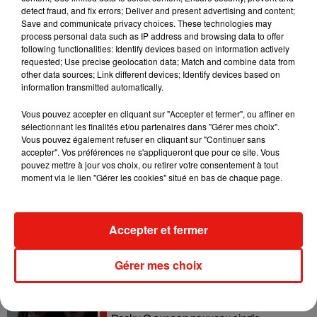
detect fraud, and fix errors; Deliver and present advertising and content;
Madonna sort enfin le remix de « Love
Save and communicate privacy choices. These technologies may
Sensation » avec Kylie Minogue
process personal data such as IP address and browsing data to offer
7 août 2026
following functionalities: Identify devices based on information actively
requested; Use precise geolocation data; Match and combine data from
other data sources; Link different devices; Identify devices based on
information transmitted automatically.
Vous pouvez accepter en cliquant sur "Accepter et fermer", ou affiner en
Tayc et Didi B dévoilent le single le plus
sélectionnant les finalités et/ou partenaires dans "Gérer mes choix".
dansant de l’année
Vous pouvez également refuser en cliquant sur "Continuer sans
7 août 2026
accepter". Vos préférences ne s'appliqueront que pour ce site. Vous
pouvez mettre à jour vos choix, ou retirer votre consentement à tout
moment via le lien "Gérer les cookies" situé en bas de chaque page.
Angèle et Amélie Lens dévoilent leur
collaboration tant attendue
Accepter et fermer
7 août 2026
Gérer mes choix
Benny Blanco invite Selena Gomez et