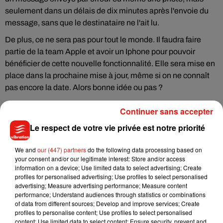
seulement dans un délais de dix minutes après l'envoie du
message, sans que le destinataire ne l'ait lu.
De plus, ce ne sera pas pour tout le monde. Il faudra faire
partie de la team Apple et avoir un Iphone pour pouvoir
bénéficier de cette nouvelle fonctionnalité. Elle sera mise en
place dans la prochaine mise à jour, même si on ne connaît
pas encore la date. Alors bonne idée ou pas ?
Continuer sans accepter
Le respect de votre vie privée est notre priorité
Musique
We and
our (447) partners
do the following data processing based on
your consent and/or our legitimate interest: Store and/or access
information on a device; Use limited data to select advertising; Create
Julien Lieb s’essaye à la vie de chatelain
profiles for personalised advertising; Use profiles to select personalised
dans son nouveau clip
advertising; Measure advertising performance; Measure content
7 août 2026
performance; Understand audiences through statistics or combinations
of data from different sources; Develop and improve services; Create
profiles to personalise content; Use profiles to select personalised
content; Use limited data to select content; Ensure security, prevent and