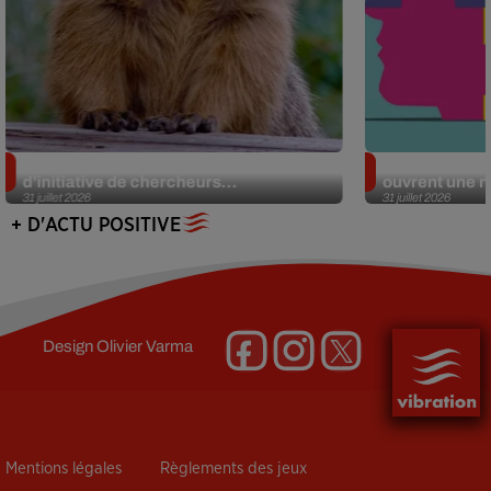
Des marmottes sur OnlyFans : la drôle
Alzheimer : d
d’initiative de chercheurs...
ouvrent une no
31 juillet 2026
31 juillet 2026
+ D'ACTU POSITIVE
Design
Olivier Varma
Mentions légales
Règlements des jeux