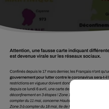
Attention, une fausse carte indiquant différen
est devenue virale sur les réseaux sociaux.
Confinés depuis le 17 mars dernier, les Français n'ont qu'u
gouvernement pour lutter contre le coronavirus
sera-t-il
restrictions en vigueur doivent donc durer au moins jusqu’a
depuis ce lundi 6 avril, une carte de France montrant le c
déconfinement en 3 étapes ! Zone 1 à compter du 4 mai, con
compter du 11 mai, concerne Hauts de France, Bourgogne
Zone 3 à compter du 18 mai, Ile de France, Grand Est et C