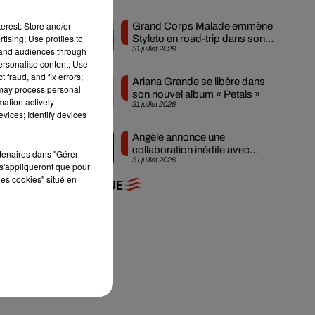
erest: Store and/or
Grand Corps Malade emmène
tising; Use profiles to
Styleto en road-trip dans son
31 juillet 2026
tand audiences through
nouveau clip
personalise content; Use
 fraud, and fix errors;
Ariana Grande se libère dans
 may process personal
son nouvel album « Petals »
mation actively
31 juillet 2026
vices; Identify devices
Angèle annonce une
collaboration inédite avec
rtenaires dans "Gérer
s
31 juillet 2026
Amelie Lens
s'appliqueront que pour
les cookies" situé en
+ DE MUSIQUE
e