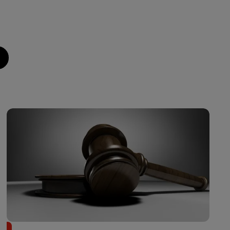
Il achète une veste 3 dollars en friperie et la revend