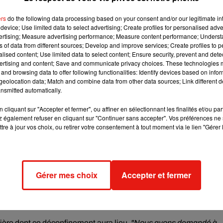
érieur, de la Santé et de la Défense.
ers
do the following data processing based on your consent and/or our legitimate int
device; Use limited data to select advertising; Create profiles for personalised adver
vertising; Measure advertising performance; Measure content performance; Unders
ns of data from different sources; Develop and improve services; Create profiles to 
nt confirmé la Direction générale de la Santé et le service de
alised content; Use limited data to select content; Ensure security, prevent and detect
é créé à tort après qu'Edouard Philippe ait été interrogé par le
ertising and content; Save and communicate privacy choices. These technologies
pes qui suivront le confinement de la population.
"Il est peu
and browsing data to offer following functionalities: Identify devices based on infor
eolocation data; Match and combine data from other data sources; Link different de
mes mots - que nous ne nous acheminions pas vers un
nsmitted automatically.
tout, et pour tout le monde"
, avait-il indiqué.
cliquant sur "Accepter et fermer", ou affiner en sélectionnant les finalités et/ou pa
éconfinement" par région circule actuellement. Elle contient le
 également refuser en cliquant sur "Continuer sans accepter". Vos préférences ne 
 alors démenti la préfecture de la région Hauts-de-France et du
tre à jour vos choix, ou retirer votre consentement à tout moment via le lien "Gérer 
évisions de déconfinement" par région circule actuellement. Ell
d'un faux.
Gérer mes choix
Accepter et fermer
er.com/dUkUK4XHnv
fet59)
April 6, 2020
ière dont ce déconfinement aura lieu.
"Nous avons demandé à