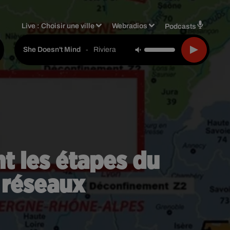
Live :
Choisir une ville
Webradios
Podcasts
-
Riviera
She Doesn't Mind
t les étapes du
 réseaux