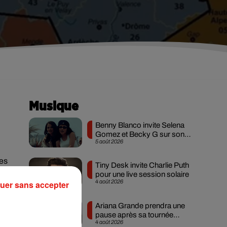
Musique
Benny Blanco invite Selena
Gomez et Becky G sur son
5 août 2026
nouveau single
les
Tiny Desk invite Charlie Puth
pour une live session solaire
4 août 2026
uer sans accepter
Ariana Grande prendra une
pause après sa tournée
4 août 2026
mondiale