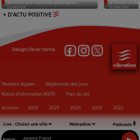
ouvrent une nouvelle piste pour...
d’initiative d
31 juillet 2026
31 juillet 2026
+ D'ACTU POSITIVE
Design
Olivier Varma
Mentions légales
Règlements des jeux
Notice d’information RGPD
Plan du site
Archives
2026
2025
2024
2023
2022
Live :
Choisir une ville
Webradios
Podcasts
Jeremy Frerot
Frerot
-