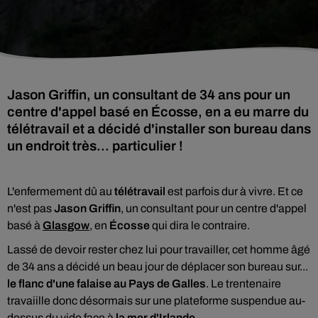
Jason Griffin, un consultant de 34 ans pour un
centre d'appel basé en Écosse, en a eu marre du
télétravail et a décidé d'installer son bureau dans
un endroit très... particulier !
L'enfermement dû au
télétravail
est parfois dur à vivre. Et ce
n'est pas
Jason Griffin
, un consultant pour un centre d'appel
basé à
Glasgow
,
en
Écosse
qui dira le contraire.
Lassé de devoir rester chez lui pour travailler, cet homme âgé
de 34 ans a décidé un beau jour de déplacer son bureau sur...
le flanc d'une falaise au Pays de Galles
. Le trentenaire
travaiille donc désormais sur une plateforme suspendue au-
dessus du vide face à
la mer d'Irlande
.