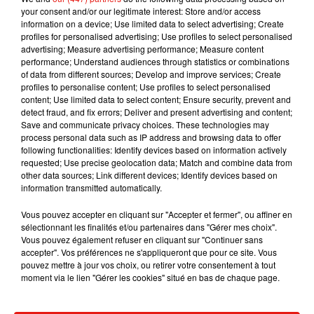
your consent and/or our legitimate interest: Store and/or access
bien sûr, un ordinateur portable"
, révèle ainsi le spécialiste.
information on a device; Use limited data to select advertising; Create
profiles for personalised advertising; Use profiles to select personalised
advertising; Measure advertising performance; Measure content
performance; Understand audiences through statistics or combinations
of data from different sources; Develop and improve services; Create
Musique
profiles to personalise content; Use profiles to select personalised
content; Use limited data to select content; Ensure security, prevent and
detect fraud, and fix errors; Deliver and present advertising and content;
Save and communicate privacy choices. These technologies may
Julien Lieb s’essaye à la vie de chatelain
process personal data such as IP address and browsing data to offer
dans son nouveau clip
following functionalities: Identify devices based on information actively
7 août 2026
requested; Use precise geolocation data; Match and combine data from
other data sources; Link different devices; Identify devices based on
information transmitted automatically.
Vous pouvez accepter en cliquant sur "Accepter et fermer", ou affiner en
Madonna sort enfin le remix de « Love
sélectionnant les finalités et/ou partenaires dans "Gérer mes choix".
Sensation » avec Kylie Minogue
Vous pouvez également refuser en cliquant sur "Continuer sans
7 août 2026
accepter". Vos préférences ne s'appliqueront que pour ce site. Vous
pouvez mettre à jour vos choix, ou retirer votre consentement à tout
moment via le lien "Gérer les cookies" situé en bas de chaque page.