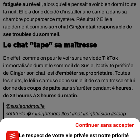
fatiguée au réveil
, alors qu’elle pensait avoir bien dormi toute
la nuit. Elle a donc décidé d'installer une caméra dans sa
chambre pour percer ce mystère. Résultat ? Elle a
rapidement compris
son chat Ginger était responsable de
ses troubles du sommeil
.
Le chat "tape" sa maîtresse
En effet, comme on peur le voir sur une vidéo
TikTok
immortalisée durant le sommeil de Susie, l'activité préférée
de Ginger, son chat, est d'
embêter sa propriétaire
.
Toutes
les nuits, le félin s'amuse donc sur le lit de sa maîtresse et lui
donne des
coups de patte
sans s’arrêter pendant
4 heures
,
de 23 heures à 3 heures du matin
.
@susieandmollie
cattitude �xܹ
#nightmare
#cat
#pet
#nightvision
#sleep
#cattok
#nosleeptonightagain
#nosleep
#ginger
#gingercat
Continuer sans accepter
#gingercatsoftiktok
#claws
Le respect de votre vie privée est notre priorité
'� Sneaky Snitch - Kevin MacLeod