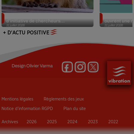
Des marmottes sur OnlyFans : la drôle
Alzheimer : d
d’initiative de chercheurs...
ouvrent une no
31 juillet 2026
31 juillet 2026
+ D'ACTU POSITIVE
Design
Olivier Varma
Mentions légales
Règlements des jeux
Notice d’information RGPD
Plan du site
Archives
2026
2025
2024
2023
2022