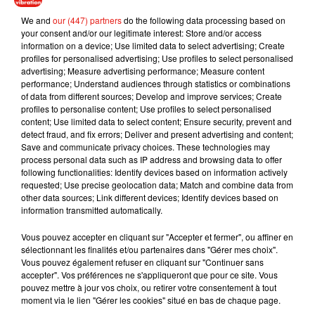
We and
our (447) partners
do the following data processing based on
"J’ai paniqué quand j’ai vu des yeux briller dans le noir"
, a
your consent and/or our legitimate interest: Store and/or access
commenté Susie sous sa vidéo Tiktok. C'est ce qu'on
information on a device; Use limited data to select advertising; Create
appelle être pris la patte dans le sac !
profiles for personalised advertising; Use profiles to select personalised
advertising; Measure advertising performance; Measure content
performance; Understand audiences through statistics or combinations
of data from different sources; Develop and improve services; Create
profiles to personalise content; Use profiles to select personalised
content; Use limited data to select content; Ensure security, prevent and
Musique
detect fraud, and fix errors; Deliver and present advertising and content;
Save and communicate privacy choices. These technologies may
process personal data such as IP address and browsing data to offer
following functionalities: Identify devices based on information actively
Julien Lieb s’essaye à la vie de chatelain
requested; Use precise geolocation data; Match and combine data from
dans son nouveau clip
other data sources; Link different devices; Identify devices based on
7 août 2026
information transmitted automatically.
Vous pouvez accepter en cliquant sur "Accepter et fermer", ou affiner en
sélectionnant les finalités et/ou partenaires dans "Gérer mes choix".
Vous pouvez également refuser en cliquant sur "Continuer sans
Madonna sort enfin le remix de « Love
accepter". Vos préférences ne s'appliqueront que pour ce site. Vous
Sensation » avec Kylie Minogue
pouvez mettre à jour vos choix, ou retirer votre consentement à tout
7 août 2026
moment via le lien "Gérer les cookies" situé en bas de chaque page.