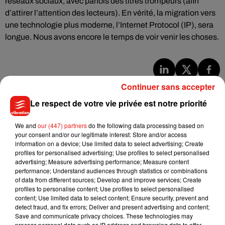
réseaux sociaux, avec parfois des titres trompeurs (afin
d’attirer l’attention des lecteurs). En vérité, la migration vers
une technologie plus moderne, l’Internet Protocol (IP), sera
longue. Nous avons encore le temps de voir venir les choses.
Continuer sans accepter
Musique
Le respect de votre vie privée est notre priorité
Julien Lieb s’essaye à la vie de chatelain
We and
our (447) partners
do the following data processing based on
dans son nouveau clip
your consent and/or our legitimate interest: Store and/or access
7 août 2026
information on a device; Use limited data to select advertising; Create
profiles for personalised advertising; Use profiles to select personalised
advertising; Measure advertising performance; Measure content
performance; Understand audiences through statistics or combinations
of data from different sources; Develop and improve services; Create
profiles to personalise content; Use profiles to select personalised
Madonna sort enfin le remix de « Love
content; Use limited data to select content; Ensure security, prevent and
Sensation » avec Kylie Minogue
detect fraud, and fix errors; Deliver and present advertising and content;
7 août 2026
Save and communicate privacy choices. These technologies may
process personal data such as IP address and browsing data to offer