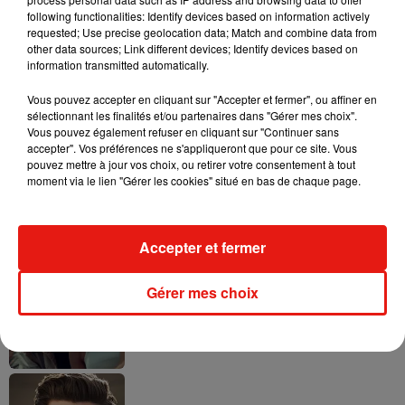
following functionalities: Identify devices based on information actively
requested; Use precise geolocation data; Match and combine data from
other data sources; Link different devices; Identify devices based on
Tayc et Didi B dévoilent le single le plus
information transmitted automatically.
dansant de l’année
7 août 2026
Vous pouvez accepter en cliquant sur "Accepter et fermer", ou affiner en
sélectionnant les finalités et/ou partenaires dans "Gérer mes choix".
Vous pouvez également refuser en cliquant sur "Continuer sans
accepter". Vos préférences ne s'appliqueront que pour ce site. Vous
pouvez mettre à jour vos choix, ou retirer votre consentement à tout
Angèle et Amélie Lens dévoilent leur
moment via le lien "Gérer les cookies" situé en bas de chaque page.
collaboration tant attendue
7 août 2026
Accepter et fermer
Gérer mes choix
Benny Blanco invite Selena Gomez et
Becky G sur son nouveau single
5 août 2026