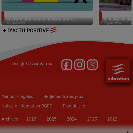
Alzheimer : des chercheurs japonais
Des marmottes
ouvrent une nouvelle piste pour...
d’initiative d
31 juillet 2026
31 juillet 2026
+ D'ACTU POSITIVE
Design
Olivier Varma
Mentions légales
Règlements des jeux
Notice d’information RGPD
Plan du site
Archives
2026
2025
2024
2023
2022