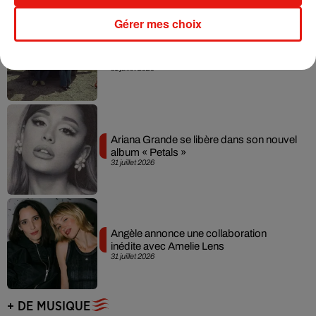
Gérer mes choix
Grand Corps Malade emmène Styleto
en road-trip dans son nouveau clip
31 juillet 2026
Ariana Grande se libère dans son nouvel
album « Petals »
31 juillet 2026
Angèle annonce une collaboration
inédite avec Amelie Lens
31 juillet 2026
+ DE MUSIQUE