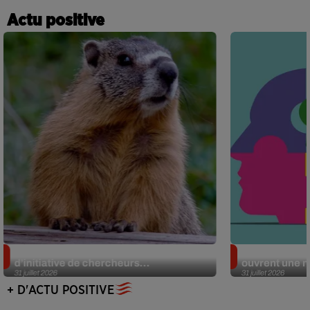
Actu positive
Des marmottes sur OnlyFans : la drôle
Alzheimer : d
d’initiative de chercheurs...
ouvrent une no
31 juillet 2026
31 juillet 2026
+ D'ACTU POSITIVE