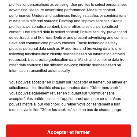
profiles for personalised advertising; Use profiles to select personalised
advertising; Measure advertising performance; Measure content
Musique
performance; Understand audiences through statistics or combinations
of data from different sources; Develop and improve services; Create
profiles to personalise content; Use profiles to select personalised
content; Use limited data to select content; Ensure security, prevent and
Benny Blanco invite Selena Gomez et
detect fraud, and fix errors; Deliver and present advertising and content;
Becky G sur son nouveau single
Save and communicate privacy choices. These technologies may
5 août 2026
process personal data such as IP address and browsing data to offer
following functionalities: Identify devices based on information actively
requested; Use precise geolocation data; Match and combine data from
other data sources; Link different devices; Identify devices based on
information transmitted automatically.
Tiny Desk invite Charlie Puth pour une
live session solaire
Vous pouvez accepter en cliquant sur "Accepter et fermer", ou affiner en
4 août 2026
sélectionnant les finalités et/ou partenaires dans "Gérer mes choix".
Vous pouvez également refuser en cliquant sur "Continuer sans
accepter". Vos préférences ne s'appliqueront que pour ce site. Vous
pouvez mettre à jour vos choix, ou retirer votre consentement à tout
moment via le lien "Gérer les cookies" situé en bas de chaque page.
Ariana Grande prendra une pause après
sa tournée mondiale
4 août 2026
Accepter et fermer