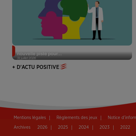
Alzheimer : des chercheurs japonais ouvrent une
nouvelle piste pour...
31 juillet 2026
+ D'ACTU POSITIVE
Mentions légales
Règlements des jeux
Notice d’info
Archives
2026
2025
2024
2023
2022