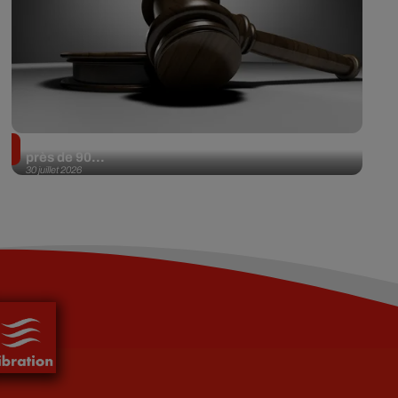
Il achète une veste 3 dollars en friperie et la revend
près de 90...
30 juillet 2026