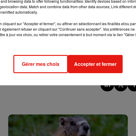
and browsing data to offer following functionalities: Identify devices based on infor
la situation et se poser les bonnes questions, à savoir, quelles
eolocation data; Match and combine data from other data sources; Link different de
e mauvaises raisons nous poussent à tout révéler : l’envie de donn
nsmitted automatically.
x réfléchir et se demander si cela est vraiment utile pour cette
cliquant sur "Accepter et fermer", ou affiner en sélectionnant les finalités et/ou pa
mais dans certain cas, ce n’est pas utile, car cela fait plus de mal
 également refuser en cliquant sur "Continuer sans accepter". Vos préférences ne 
tre à jour vos choix, ou retirer votre consentement à tout moment via le lien "Gérer 
hristine Goirand-Fadhlaoui explique qu’il faut absolument être
érer cette révélation. Si au contraire, c’est quelque chose, un
 il est clair qu’il faut le lui dire au plus vite. Les malentendus
Gérer mes choix
Accepter et fermer