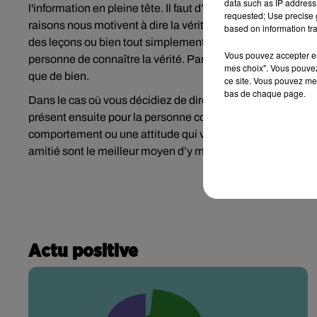
data such as IP address 
l'information en pleine tête. Il faut d’ores et déjà analyser 
requested; Use precise g
raisons nous motivent à dire la vérité. En effet, parfois, d
based on information tra
des leçons ou bien tout simplement la jalousie. Il vaut mieu
Vous pouvez accepter en 
personne de connaître la vérité. Parfois oui, c’est évident, 
mes choix". Vous pouvez
que de bien.
ce site. Vous pouvez met
bas de chaque page.
Dans le cas où vous décidiez de dire la vérité à un ami, C
présent ensuite pour la personne concernée pour l'aider à g
comportement ou une attitude qui vous déplaît chez une amie,
amitié sont le meilleur moyen d’y mettre un terme.
Actu positive