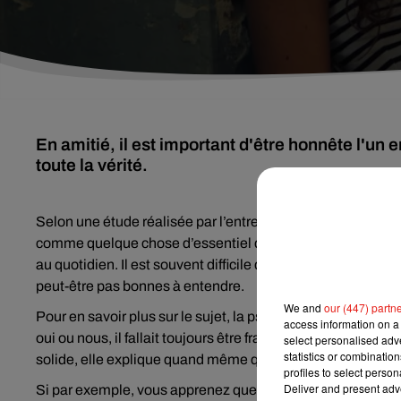
En amitié, il est important d'être honnête l'un env
toute la vérité.
Selon une étude réalisée par l’entreprise de sondage Ipsos
comme quelque chose d’essentiel dans la vie. Avoir des am
au quotidien. Il est souvent difficile de savoir ce qu’il faut 
peut-être pas bonnes à entendre.
We and
our (447) partn
Pour en savoir plus sur le sujet, la psychologue Christine 
access information on a 
oui ou nous, il fallait toujours être franc avec ses amis. Si
select personalised ad
statistics or combinatio
solide, elle explique quand même qu’il faut souvent prendre
profiles to select person
Deliver and present adv
Si par exemple, vous apprenez que le copain de votre meil