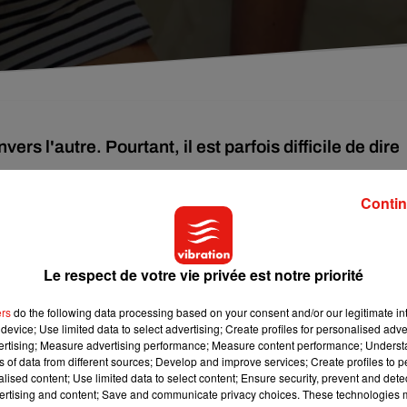
ers l'autre. Pourtant, il est parfois difficile de dire
Contin
, les trois quarts des Français considèrent les relations amicale
is sur qui compter est très important pour garder un bon équilib
dire ou ne pas dire à ses amis. En effet, toutes les vérités ne sont
Le respect de votre vie privée est notre priorité
ers
do the following data processing based on your consent and/or our legitimate int
Goirand-Fadhlaoui s’est penchée sur la question afin de savoir si
device; Use limited data to select advertising; Create profiles for personalised adver
 elle explique que la franchise est certainement la base d’une amit
vertising; Measure advertising performance; Measure content performance; Unders
ns of data from different sources; Develop and improve services; Create profiles to 
 du recul sur certaine situation.
alised content; Use limited data to select content; Ensure security, prevent and detect
ertising and content; Save and communicate privacy choices. These technologies
leure amie la trompe, ne courrez pas directement lui balancer