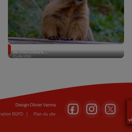
Des marmottes sur OnlyFans : la drôle d’initiative
de chercheurs...
31 juillet 2026
Design
Olivier Varma
rmation RGPD
Plan du site