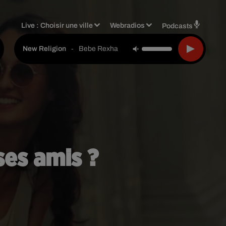
Live :
Choisir une ville
Webradios
Podcasts
-
Bebe Rexha
New Religion
 ses amis ?