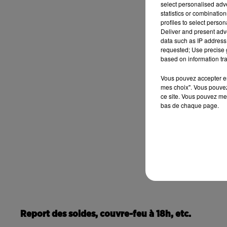
select personalised ad
statistics or combinatio
profiles to select person
Deliver and present adv
data such as IP address 
requested; Use precise g
based on information tra
Vous pouvez accepter en 
mes choix". Vous pouvez
ce site. Vous pouvez met
bas de chaque page.
Report des soldes, couvre-feu à 18h, etc.