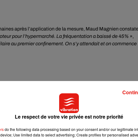
aines après l’application de la mesure, Maud Magnien constat
moteur pour l’hypermarché. La fréquentation a baissé de 45% »
,
milaire au premier confinement. On s’y attendait et on commence
Contin
Le respect de votre vie privée est notre priorité
ers
do the following data processing based on your consent and/or our legitimate int
device; Use limited data to select advertising; Create profiles for personalised adver