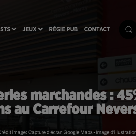
STS
JEUX
RÉGIE PUB
CONTACT
eries marchandes : 45
ns au Carrefour Never
Crédit image:
Capture d'écran Google Maps - Image d'illustration