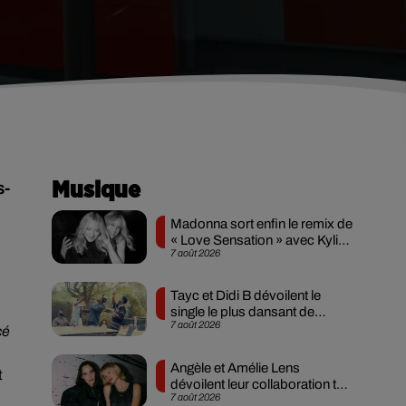
s-
Musique
Madonna sort enfin le remix de
« Love Sensation » avec Kylie
7 août 2026
Minogue
Tayc et Didi B dévoilent le
single le plus dansant de
7 août 2026
l’année
cé
Angèle et Amélie Lens
t
dévoilent leur collaboration tant
7 août 2026
attendue