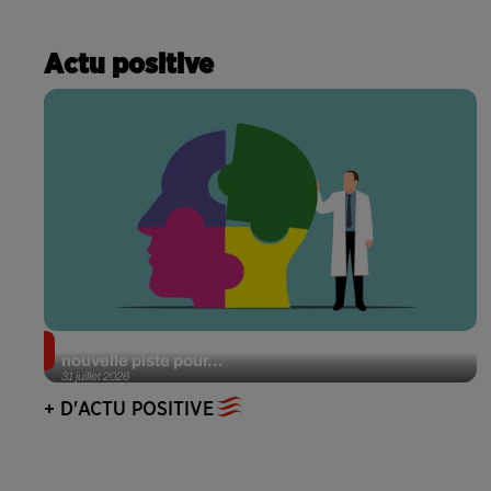
Actu positive
Alzheimer : des chercheurs japonais ouvrent une
nouvelle piste pour...
31 juillet 2026
+ D'ACTU POSITIVE