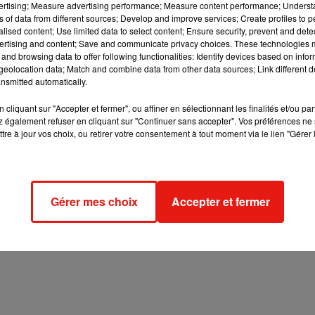
vertising; Measure advertising performance; Measure content performance; Unders
ns of data from different sources; Develop and improve services; Create profiles to 
alised content; Use limited data to select content; Ensure security, prevent and detect
ertising and content; Save and communicate privacy choices. These technologies
and browsing data to offer following functionalities: Identify devices based on infor
eolocation data; Match and combine data from other data sources; Link different de
nsmitted automatically.
cliquant sur "Accepter et fermer", ou affiner en sélectionnant les finalités et/ou pa
 également refuser en cliquant sur "Continuer sans accepter". Vos préférences ne 
tre à jour vos choix, ou retirer votre consentement à tout moment via le lien "Gérer 
Gérer mes choix
Accepter et fermer