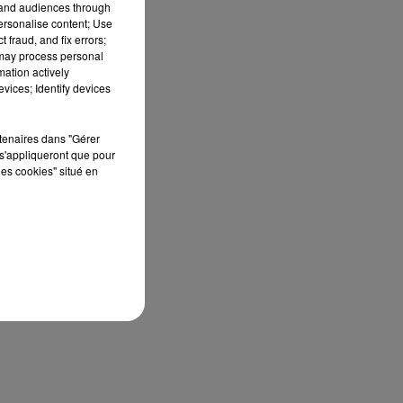
tand audiences through
personalise content; Use
 fraud, and fix errors;
 may process personal
mation actively
vices; Identify devices
rtenaires dans "Gérer
s'appliqueront que pour
les cookies" situé en