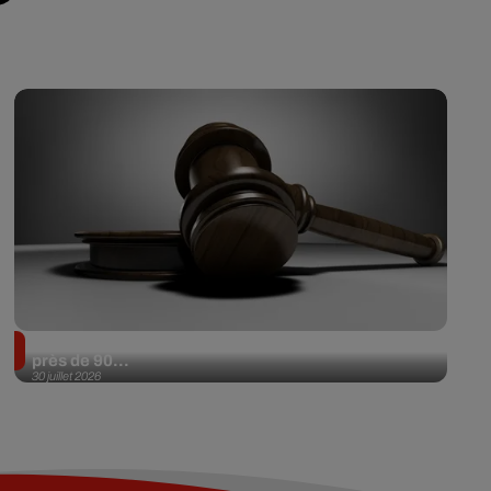
Il achète une veste 3 dollars en friperie et la revend
près de 90...
30 juillet 2026