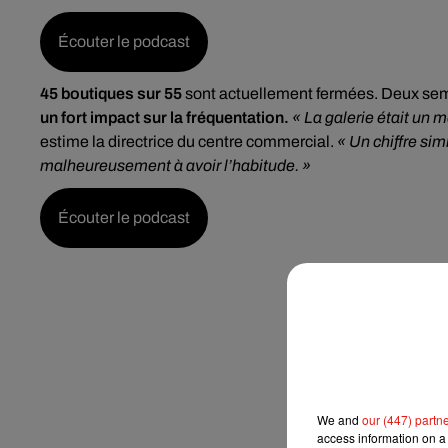
Écouter le podcast
45 boutiques sur 55
sont actuellement fermées. Deux sem
un fort impact sur la fréquentation.
« La galerie était un 
estime la directrice du centre commercial.
« Un chiffre si
malheureusement à avoir l’habitude. »
Écouter le podcast
We and
our (447) partn
access information on a 