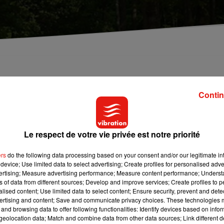
ns un bois du Loiret a permis d'éclaircir l'identité
Contin
 dans le
Loiret
, a été identifié. Mercredi dernier, un promeneur
Le respect de votre vie privée est notre priorité
 dénudé, et dans un état de décomposition avancé. L’autopsie
it finalement de Christine Leplus, une habitante de la commune, â
ers
do the following data processing based on your consent and/or our legitimate int
oin avait été lancé par la gendarmerie. Les causes et la date du
device; Use limited data to select advertising; Create profiles for personalised adver
uêteurs cherchent désormais à reconstituer le parcours de la
vertising; Measure advertising performance; Measure content performance; Unders
ns of data from different sources; Develop and improve services; Create profiles to 
alised content; Use limited data to select content; Ensure security, prevent and detect
ertising and content; Save and communicate privacy choices. These technologies
and browsing data to offer following functionalities: Identify devices based on infor
eolocation data; Match and combine data from other data sources; Link different de