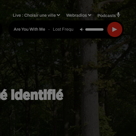
Live :
Choisir une ville
Webradios
Podcasts
-
Lost Frequencies
Are You With Me
é identifié