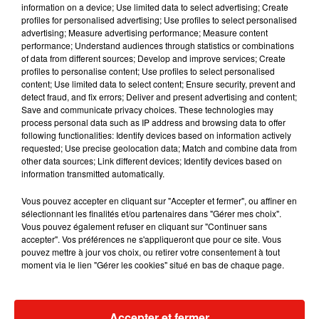
information on a device; Use limited data to select advertising; Create
profiles for personalised advertising; Use profiles to select personalised
advertising; Measure advertising performance; Measure content
performance; Understand audiences through statistics or combinations
Musique
of data from different sources; Develop and improve services; Create
profiles to personalise content; Use profiles to select personalised
content; Use limited data to select content; Ensure security, prevent and
detect fraud, and fix errors; Deliver and present advertising and content;
Julien Lieb s’essaye à la vie de chatelain
Save and communicate privacy choices. These technologies may
dans son nouveau clip
process personal data such as IP address and browsing data to offer
7 août 2026
following functionalities: Identify devices based on information actively
requested; Use precise geolocation data; Match and combine data from
other data sources; Link different devices; Identify devices based on
information transmitted automatically.
Madonna sort enfin le remix de « Love
Vous pouvez accepter en cliquant sur "Accepter et fermer", ou affiner en
Sensation » avec Kylie Minogue
sélectionnant les finalités et/ou partenaires dans "Gérer mes choix".
7 août 2026
Vous pouvez également refuser en cliquant sur "Continuer sans
accepter". Vos préférences ne s'appliqueront que pour ce site. Vous
pouvez mettre à jour vos choix, ou retirer votre consentement à tout
moment via le lien "Gérer les cookies" situé en bas de chaque page.
Tayc et Didi B dévoilent le single le plus
dansant de l’année
7 août 2026
Accepter et fermer