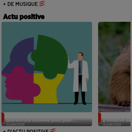
+ DE MUSIQUE
Actu positive
Alzheimer : des chercheurs japonais
Des marmottes
ouvrent une nouvelle piste pour...
d’initiative d
31 juillet 2026
31 juillet 2026
+ D'ACTU POSITIVE