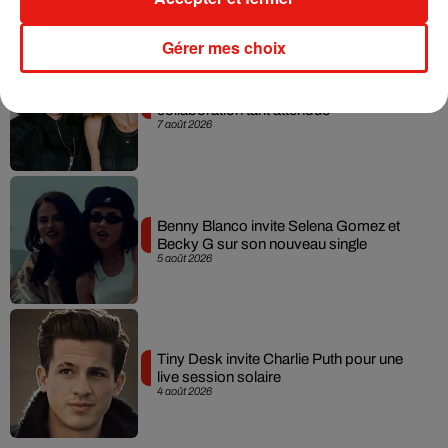
Gérer mes choix
Angèle et Amélie Lens dévoilent leur
collaboration tant attendue
7 août 2026
Benny Blanco invite Selena Gomez et
Becky G sur son nouveau single
5 août 2026
Tiny Desk invite Charlie Puth pour une
live session solaire
4 août 2026