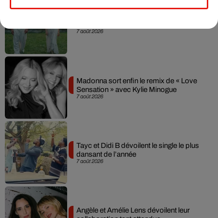
Julien Lieb s’essaye à la vie de chatelain
dans son nouveau clip
7 août 2026
Madonna sort enfin le remix de « Love
Sensation » avec Kylie Minogue
7 août 2026
Tayc et Didi B dévoilent le single le plus
dansant de l’année
7 août 2026
Angèle et Amélie Lens dévoilent leur