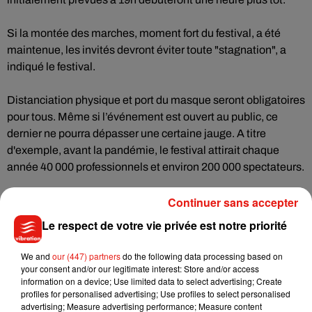
Si la montée des marches, moment fort du festival, a été
maintenue, les invités devront éviter toute "stagnation", a
indiqué le festival.
Distanciation physique et port du masque seront obligatoires
pour tous. Même si l’événement est ouvert au public, ce
dernier ne pourra dépasser une certaine jauge. A titre
d'exemple, avant la pandémie, le festival attirait chaque
année 40 000 professionnels et environ 200 000 spectateurs.
Continuer sans accepter
Et un mini-palmarès...
Le respect de votre vie privée est notre priorité
L'édition qui devait se tenir au printemps avait choisi
l'Américain Spike Lee comme président du jury. Le mini-
We and
our (447) partners
do the following data processing based on
your consent and/or our legitimate interest: Store and/or access
festival d'automne sera lui franco-français. Aucune grande
information on a device; Use limited data to select advertising; Create
star américaine n'a pu faire le déplacement.
profiles for personalised advertising; Use profiles to select personalised
advertising; Measure advertising performance; Measure content