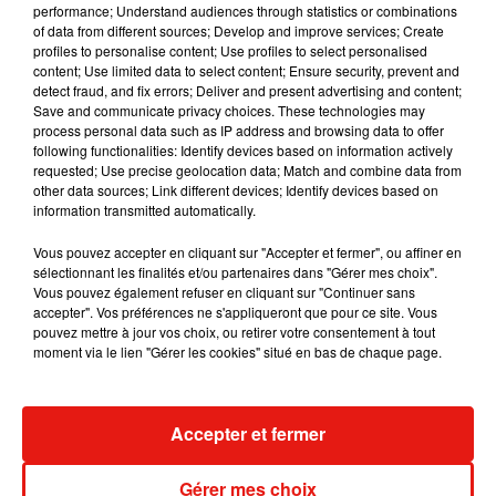
performance; Understand audiences through statistics or combinations
Le Festival décernera toutefois la Palme d'or du meilleur
of data from different sources; Develop and improve services; Create
court-métrage. Dans le jury notamment, la réalisatrice Claire
profiles to personalise content; Use profiles to select personalised
Burger, l’actrice Céline Sallette ou encore le réalisateur
content; Use limited data to select content; Ensure security, prevent and
detect fraud, and fix errors; Deliver and present advertising and content;
franco-algérien Rachid Bouchareb.
Save and communicate privacy choices. These technologies may
process personal data such as IP address and browsing data to offer
Plus qu'un festival, Cannes est une vitrine essentielle pour
following functionalities: Identify devices based on information actively
requested; Use precise geolocation data; Match and combine data from
les films français comme étrangers et une plateforme à
other data sources; Link different devices; Identify devices based on
récompenses. Alors que l'industrie est en plein marasme,
information transmitted automatically.
beaucoup espèrent que la tenue de cette mini-édition
convaincra les producteurs de ne pas reporter la sortie en
Vous pouvez accepter en cliquant sur "Accepter et fermer", ou affiner en
sélectionnant les finalités et/ou partenaires dans "Gérer mes choix".
salles de leurs films.
Vous pouvez également refuser en cliquant sur "Continuer sans
accepter". Vos préférences ne s'appliqueront que pour ce site. Vous
pouvez mettre à jour vos choix, ou retirer votre consentement à tout
(Avec AFP)
moment via le lien "Gérer les cookies" situé en bas de chaque page.
Accepter et fermer
Musique
Gérer mes choix