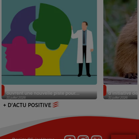
Alzheimer : des chercheurs japonais
Des marmottes
ouvrent une nouvelle piste pour...
d’initiative d
31 juillet 2026
31 juillet 2026
+ D'ACTU POSITIVE