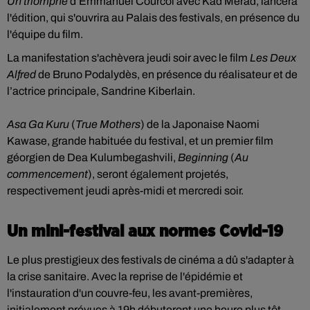
Un triomphe
d’Emmanuel Courcol avec Kad Merad, lancera
l'édition, qui s'ouvrira au Palais des festivals, en présence du
l'équipe du film.
La manifestation s'achèvera jeudi soir avec le film
Les Deux
Alfred
de Bruno Podalydès, en présence du réalisateur et de
l’actrice principale, Sandrine Kiberlain.
Asa Ga Kuru
(
True Mothers
) de la Japonaise Naomi
Kawase, grande habituée du festival, et un premier film
géorgien de Dea Kulumbegashvili,
Beginning
(
Au
commencement
), seront également projetés,
respectivement jeudi après-midi et mercredi soir.
Un mini-festival aux normes Covid-19
Le plus prestigieux des festivals de cinéma a dû s'adapter à
la crise sanitaire. Avec la reprise de l'épidémie et
l'instauration d'un couvre-feu, les avant-premières,
initialement prévues à 19h débuteront une heure plus tôt.