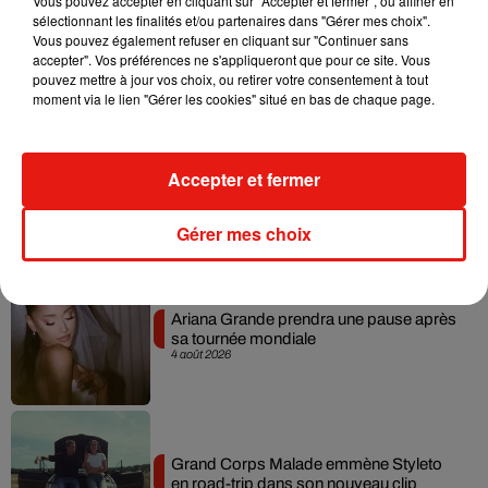
Vous pouvez accepter en cliquant sur "Accepter et fermer", ou affiner en
sélectionnant les finalités et/ou partenaires dans "Gérer mes choix".
Benny Blanco invite Selena Gomez et
Vous pouvez également refuser en cliquant sur "Continuer sans
Becky G sur son nouveau single
accepter". Vos préférences ne s'appliqueront que pour ce site. Vous
5 août 2026
pouvez mettre à jour vos choix, ou retirer votre consentement à tout
moment via le lien "Gérer les cookies" situé en bas de chaque page.
Tiny Desk invite Charlie Puth pour une
Accepter et fermer
live session solaire
4 août 2026
Gérer mes choix
Ariana Grande prendra une pause après
sa tournée mondiale
4 août 2026
Grand Corps Malade emmène Styleto
en road-trip dans son nouveau clip