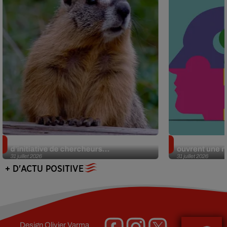
Des marmottes sur OnlyFans : la drôle
Alzheimer : d
d’initiative de chercheurs...
ouvrent une no
31 juillet 2026
31 juillet 2026
+ D'ACTU POSITIVE
Design
Olivier Varma