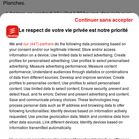
Planches.
- à Angers, ce vendredi 13 juillet à 23 heures, depuis le quai
Continuer sans accepter
Tabarly.
Le respect de votre vie privée est notre priorité
Retrouvez le programme du 14 juillet ici �~�
https://t.co/oVVZO68iBU
We and
our (447) partners
do the following data processing based on
�a� L’île Simon sera fermée du 13/07 à 21h au 16/07 à
your consent and/or our legitimate interest: Store and/or access
12h.
information on a device; Use limited data to select advertising; Create
profiles for personalised advertising; Use profiles to select personalised
�a�️ Le 13/07 à 10h, les rues Victor Laloux, Balzac, de la
advertising; Measure advertising performance; Measure content
Dolve et de Bordeaux seront fermées à la circulation. Seuls
performance; Understand audiences through statistics or combinations
les riverains pourront y accéder.
of data from different sources; Develop and improve services; Create
profiles to personalise content; Use profiles to select personalised
pic.twitter.com/uxgGSb1QrS
content; Use limited data to select content; Ensure security, prevent and
detect fraud, and fix errors; Deliver and present advertising and content;
— Tours&moi (@villedetours)
13 juillet 2018
Save and communicate privacy choices. These technologies may
process personal data such as IP address and browsing data to offer
following functionalities: Identify devices based on information actively
requested; Use precise geolocation data; Match and combine data from
other data sources; Link different devices; Identify devices based on
Musique
information transmitted automatically.