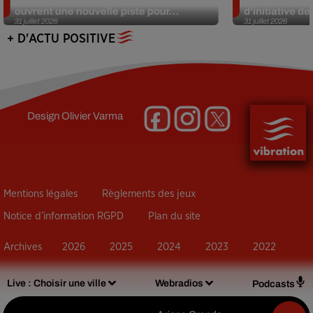
ouvrent une nouvelle piste pour...
d’initiative d
31 juillet 2026
31 juillet 2026
+ D'ACTU POSITIVE
Design
Olivier Varma
Mentions légales
Règlements des jeux
Notice d’information RGPD
Plan du site
Archives
2026
2025
2024
2023
2022
Live :
Choisir une ville
Webradios
Podcasts