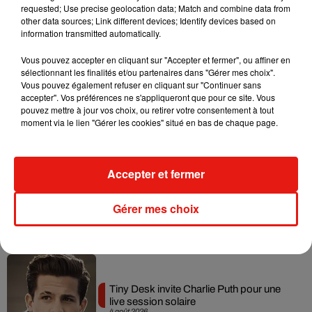
requested; Use precise geolocation data; Match and combine data from
Tayc et Didi B dévoilent le single le plus
other data sources; Link different devices; Identify devices based on
dansant de l’année
information transmitted automatically.
7 août 2026
Vous pouvez accepter en cliquant sur "Accepter et fermer", ou affiner en
sélectionnant les finalités et/ou partenaires dans "Gérer mes choix".
Vous pouvez également refuser en cliquant sur "Continuer sans
accepter". Vos préférences ne s'appliqueront que pour ce site. Vous
Angèle et Amélie Lens dévoilent leur
pouvez mettre à jour vos choix, ou retirer votre consentement à tout
collaboration tant attendue
moment via le lien "Gérer les cookies" situé en bas de chaque page.
7 août 2026
Accepter et fermer
Benny Blanco invite Selena Gomez et
Gérer mes choix
Becky G sur son nouveau single
5 août 2026
Tiny Desk invite Charlie Puth pour une
live session solaire
4 août 2026