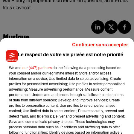
Bat Fleury, le propriétaire du terrain en question, au titre des
frais d'avocat.
Musique
Continuer sans accepter
Le respect de votre vie privée est notre priorité
Julien Lieb s’essaye à la vie de chatelain
dans son nouveau clip
We and
our (447) partners
do the following data processing based on
7 août 2026
your consent and/or our legitimate interest: Store and/or access
information on a device; Use limited data to select advertising; Create
profiles for personalised advertising; Use profiles to select personalised
advertising; Measure advertising performance; Measure content
performance; Understand audiences through statistics or combinations
Madonna sort enfin le remix de « Love
of data from different sources; Develop and improve services; Create
Sensation » avec Kylie Minogue
profiles to personalise content; Use profiles to select personalised
7 août 2026
content; Use limited data to select content; Ensure security, prevent and
detect fraud, and fix errors; Deliver and present advertising and content;
Save and communicate privacy choices. These technologies may
process personal data such as IP address and browsing data to offer
following functionalities: Identify devices based on information actively