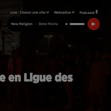
Live :
Choisir une ville
Webradios
Podcasts
-
Bebe Rexha
New Religion
se en Ligue des