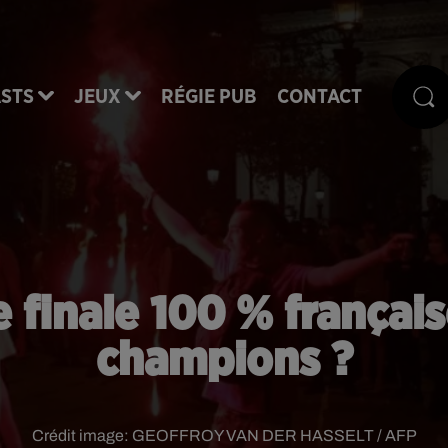
STS
JEUX
RÉGIE PUB
CONTACT
e finale 100 % françai
champions ?
Crédit image:
GEOFFROY VAN DER HASSELT / AFP