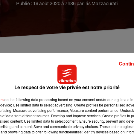
Publié : 19 août 2020 à 7h36 par Iris Mazzacurati
Paris Saint-Germain hier, c'est au tour de l'Olympiq
Contin
le de la Ligue des champions.
Le respect de votre vie privée est notre priorité
monde sans Covid-19 ont accompagné sur les Champs-Elysées à
ig (3-0) en demi-finale de la Ligue des champions.
ers
do the following data processing based on your consent and/or our legitimate int
device; Use limited data to select advertising; Create profiles for personalised adver
t une première historique pour le club parisien. Mais ce qui
vertising; Measure advertising performance; Measure content performance; Unders
er à cette occasion l’OL.
ns of data from different sources; Develop and improve services; Create profiles to 
alised content; Use limited data to select content; Ensure security, prevent and detect
bonne à 21h, et la tâche s’annonce ardue.
ertising and content; Save and communicate privacy choices. These technologies
and browsing data to offer following functionalities: Identify devices based on infor
 août.