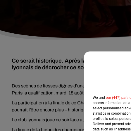
Ce serait historique. Après la qualification du 
lyonnais de décrocher ce soir sa place en fina
Des scènes de liesses dignes d’une finale de Coupe de 
Paris la qualification, mardi 18 août, du PSG face à Leipz
We and
our (447) partn
access information on a 
La participation à la finale de ce Championnat d’Europe es
select personalised ad
pourrait l’être encore plus – historique - ce serait d’affront
statistics or combinatio
profiles to select person
Le club lyonnais joue ce soir face au Bayern Munich, à Lis
Deliver and present adv
data such as IP address 
La finale de la Ligue des champions aura lieu dimanche 23