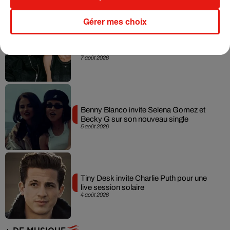
Gérer mes choix
Angèle et Amélie Lens dévoilent leur
collaboration tant attendue
7 août 2026
Benny Blanco invite Selena Gomez et
Becky G sur son nouveau single
5 août 2026
Tiny Desk invite Charlie Puth pour une
live session solaire
4 août 2026