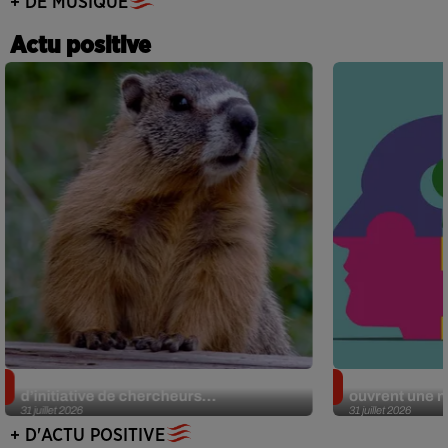
+ DE MUSIQUE
Actu positive
Des marmottes sur OnlyFans : la drôle
Alzheimer : d
d’initiative de chercheurs...
ouvrent une no
31 juillet 2026
31 juillet 2026
+ D'ACTU POSITIVE