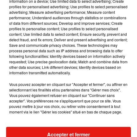
information on a device; Use limited data to select advertising; Create
profiles for personalised advertising; Use profiles to select personalised
advertising; Measure advertising performance; Measure content
Musique
performance; Understand audiences through statistics or combinations
of data from different sources; Develop and improve services; Create
profiles to personalise content; Use profiles to select personalised
content; Use limited data to select content; Ensure security, prevent and
Julien Lieb s’essaye à la vie de chatelain
detect fraud, and fix errors; Deliver and present advertising and content;
dans son nouveau clip
Save and communicate privacy choices. These technologies may
7 août 2026
process personal data such as IP address and browsing data to offer
following functionalities: Identify devices based on information actively
requested; Use precise geolocation data; Match and combine data from
other data sources; Link different devices; Identify devices based on
information transmitted automatically.
Madonna sort enfin le remix de « Love
Vous pouvez accepter en cliquant sur "Accepter et fermer", ou affiner en
Sensation » avec Kylie Minogue
sélectionnant les finalités et/ou partenaires dans "Gérer mes choix".
7 août 2026
Vous pouvez également refuser en cliquant sur "Continuer sans
accepter". Vos préférences ne s'appliqueront que pour ce site. Vous
pouvez mettre à jour vos choix, ou retirer votre consentement à tout
moment via le lien "Gérer les cookies" situé en bas de chaque page.
Tayc et Didi B dévoilent le single le plus
dansant de l’année
7 août 2026
Accepter et fermer