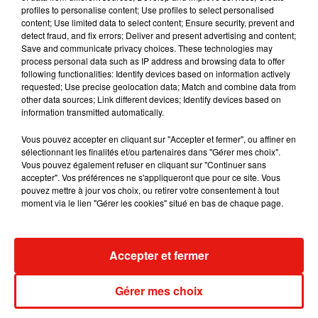
7 août 2026
profiles to personalise content; Use profiles to select personalised
content; Use limited data to select content; Ensure security, prevent and
detect fraud, and fix errors; Deliver and present advertising and content;
Save and communicate privacy choices. These technologies may
process personal data such as IP address and browsing data to offer
Madonna sort enfin le remix de « Love
following functionalities: Identify devices based on information actively
Sensation » avec Kylie Minogue
requested; Use precise geolocation data; Match and combine data from
7 août 2026
other data sources; Link different devices; Identify devices based on
information transmitted automatically.
Vous pouvez accepter en cliquant sur "Accepter et fermer", ou affiner en
sélectionnant les finalités et/ou partenaires dans "Gérer mes choix".
Vous pouvez également refuser en cliquant sur "Continuer sans
Tayc et Didi B dévoilent le single le plus
accepter". Vos préférences ne s'appliqueront que pour ce site. Vous
dansant de l’année
pouvez mettre à jour vos choix, ou retirer votre consentement à tout
7 août 2026
moment via le lien "Gérer les cookies" situé en bas de chaque page.
Accepter et fermer
Angèle et Amélie Lens dévoilent leur
collaboration tant attendue
7 août 2026
Gérer mes choix