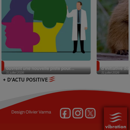
Alzheimer : des chercheurs japonais
Des marmottes
ouvrent une nouvelle piste pour...
d’initiative d
31 juillet 2026
31 juillet 2026
+ D'ACTU POSITIVE
Design
Olivier Varma