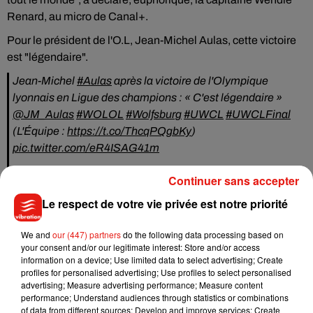
Renard, au micro de Canal+.
Pour le président de l'O.L, Jean-Michel Aulas, cette victoire
est "légendaire".
Jean-Michel
#Aulas
après la victoire de l'Olympique
lyonnais en Ligue des champions : « C'est légendaire »
@JM_Aulas
#WOLOL
#Wolfsburg
#UWCL
#UWCLFinal
(L'Équipe :
https://t.co/ThcqPQgbKy
)
pic.twitter.com/eR4ISAG41m
— OL+ Féminin (@OL_Plus_Fem)
August 30, 2020
Continuer sans accepter
Le respect de votre vie privée est notre priorité
We and
our (447) partners
do the following data processing based on
Musique
your consent and/or our legitimate interest: Store and/or access
information on a device; Use limited data to select advertising; Create
profiles for personalised advertising; Use profiles to select personalised
advertising; Measure advertising performance; Measure content
Julien Lieb s’essaye à la vie de chatelain
performance; Understand audiences through statistics or combinations
dans son nouveau clip
of data from different sources; Develop and improve services; Create