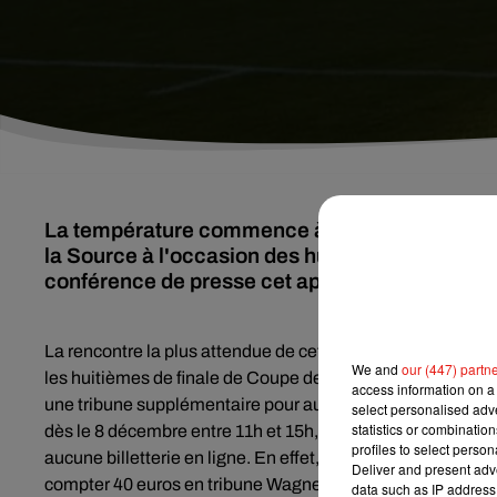
La température commence à monter avant le ch
la Source à l'occasion des huitièmes de finale
conférence de presse cet après-midi pour dévoi
La rencontre la plus attendue de cette fin d’année à Orlé
We and
our (447) partn
les huitièmes de finale de Coupe de la Ligue. Pour ce mat
access information on a 
une tribune supplémentaire pour augmenter la capacité du
select personalised ad
statistics or combinatio
dès le 8 décembre entre 11h et 15h, avec des conditions ass
profiles to select person
aucune billetterie en ligne. En effet, l’achat des places se
Deliver and present adv
compter 40 euros en tribune Wagner, 30 euros en tribune Or
data such as IP address 