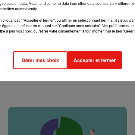
eolocation data; Match and combine data from other data sources; Link different de
eur ont d’ores-et-déjà été réservées. Enfin en ce qui concerne l
nsmitted automatically.
é-vente durant laquelle vous pourrez acheter une place
cliquant sur "Accepter et fermer", ou affiner en sélectionnant les finalités et/ou pa
in, pour les malchanceux qui n’auraient pas réussi à obtenir de
 également refuser en cliquant sur "Continuer sans accepter". Vos préférences ne 
tre à jour vos choix, ou retirer votre consentement à tout moment via le lien "Gérer 
Gérer mes choix
Accepter et fermer