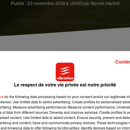
Publié : 23 novembre 2018 à 15h03 par Benoit Hanrot
oc des extrêmes entre l'USO et le PSG au stade d
Contin
 de Coupe de la Ligue. Le club orléanais a donné un
ler les informations pratiques.
Le respect de votre vie privée est notre priorité
ans, c’est sans doute la venue du PSG le 18 décembre prochain p
ers
do the following data processing based on your consent and/or our legitimate int
ch exceptionnel, le club de
l’USO
et la ville envisagent d’installer
device; Use limited data to select advertising; Create profiles for personalised adver
 stade de 2 500 places. Le grand public pourra acheter ses plac
vertising; Measure advertising performance; Measure content performance; Unders
ns of data from different sources; Develop and improve services; Create profiles to 
ez strictes : pas plus de deux places par supporter et surtout
alised content; Use limited data to select content; Ensure security, prevent and detect
 fera uniquement au guichet du Stade de la Source. Il faudra
ertising and content; Save and communicate privacy choices. These technologies
léans et 20 euros en pourtours de terrain.
and browsing data to offer following functionalities: Identify devices based on infor