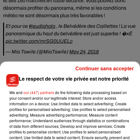
et ses 150 marches en toute sécurité. Vous pouvez donc
désormais profiter du panorama, même si les conditions
météo ne sont désormais plus très favorables !
Et pour ce
#jeudiphoto
, le Belvédère des Caillettes ! La vue
panoramique du haut du belvédère est just superbe ! �xÈ
pic.twitter.com/mrSG0UUELc
— Mia Tawile (@MiaTawile)
May 24, 2018
Continuer sans accepter
Le respect de votre vie privée est notre priorité
Musique
We and
our (447) partners
do the following data processing based on
your consent and/or our legitimate interest: Store and/or access
information on a device; Use limited data to select advertising; Create
Tayc et Didi B dévoilent le single le plus
profiles for personalised advertising; Use profiles to select personalised
dansant de l’année
advertising; Measure advertising performance; Measure content
7 août 2026
performance; Understand audiences through statistics or combinations
of data from different sources; Develop and improve services; Create
profiles to personalise content; Use profiles to select personalised
content; Use limited data to select content; Ensure security, prevent and