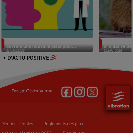
Alzheimer : des chercheurs japonais
Des marmottes
ouvrent une nouvelle piste pour...
d’initiative d
31 juillet 2026
31 juillet 2026
+ D'ACTU POSITIVE
Design
Olivier Varma
Mentions légales
Règlements des jeux