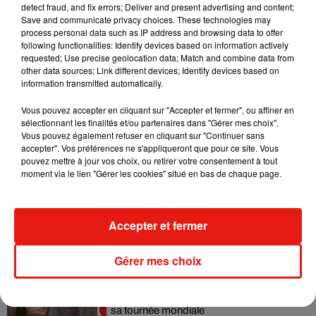
detect fraud, and fix errors; Deliver and present advertising and content;
Angèle et Amélie Lens dévoilent leur
Save and communicate privacy choices. These technologies may
collaboration tant attendue
process personal data such as IP address and browsing data to offer
7 août 2026
following functionalities: Identify devices based on information actively
requested; Use precise geolocation data; Match and combine data from
other data sources; Link different devices; Identify devices based on
information transmitted automatically.
Benny Blanco invite Selena Gomez et
Vous pouvez accepter en cliquant sur "Accepter et fermer", ou affiner en
Becky G sur son nouveau single
sélectionnant les finalités et/ou partenaires dans "Gérer mes choix".
5 août 2026
Vous pouvez également refuser en cliquant sur "Continuer sans
accepter". Vos préférences ne s'appliqueront que pour ce site. Vous
pouvez mettre à jour vos choix, ou retirer votre consentement à tout
moment via le lien "Gérer les cookies" situé en bas de chaque page.
Tiny Desk invite Charlie Puth pour une
live session solaire
Accepter et fermer
4 août 2026
Gérer mes choix
Ariana Grande prendra une pause après
sa tournée mondiale