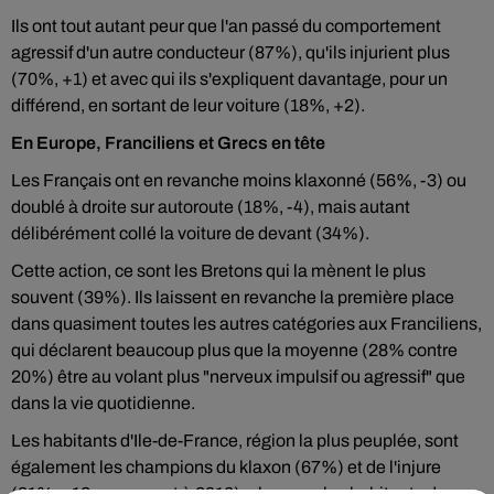
Ils ont tout autant peur que l'an passé du comportement
agressif d'un autre conducteur (87%), qu'ils injurient plus
(70%, +1) et avec qui ils s'expliquent davantage, pour un
différend, en sortant de leur voiture (18%, +2).
En Europe, Franciliens et Grecs en tête
Les Français ont en revanche moins klaxonné (56%, -3) ou
doublé à droite sur autoroute (18%, -4), mais autant
délibérément collé la voiture de devant (34%).
Cette action, ce sont les Bretons qui la mènent le plus
souvent (39%). Ils laissent en revanche la première place
dans quasiment toutes les autres catégories aux Franciliens,
qui déclarent beaucoup plus que la moyenne (28% contre
20%) être au volant plus "nerveux impulsif ou agressif" que
dans la vie quotidienne.
Les habitants d'Ile-de-France, région la plus peuplée, sont
également les champions du klaxon (67%) et de l'injure
(81%, +12 par rapport à 2016), alors que les habitants des