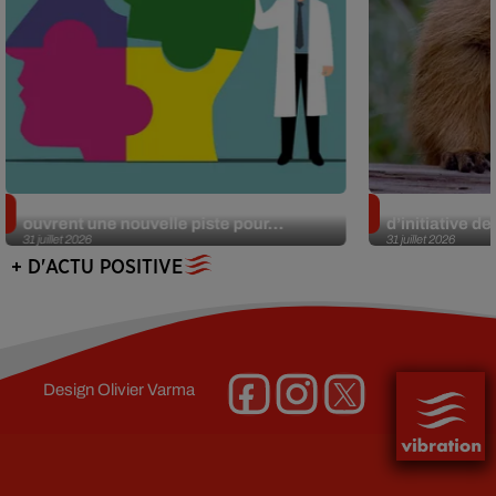
Alzheimer : des chercheurs japonais
Des marmottes
ouvrent une nouvelle piste pour...
d’initiative d
31 juillet 2026
31 juillet 2026
+ D'ACTU POSITIVE
Design
Olivier Varma