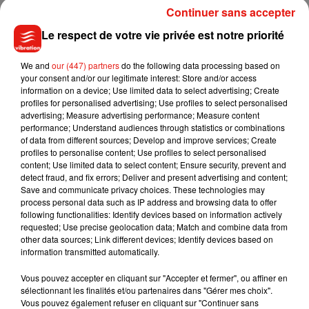
Continuer sans accepter
Pays de la Loire sont ceux qui lancent des noms d'oiseaux le
moins souvent (62%).
Le respect de votre vie privée est notre priorité
"On constate, en région parisienne, une "sursollicitation" de
We and
our (447) partners
do the following data processing based on
la conduite dans un trafic très dense, qui fait qu'il est un peu
your consent and/or our legitimate interest: Store and/or access
plus difficile de rester apaisé et zen", commente Bernadette
information on a device; Use limited data to select advertising; Create
profiles for personalised advertising; Use profiles to select personalised
Moreau.
advertising; Measure advertising performance; Measure content
performance; Understand audiences through statistics or combinations
Les Grecs remportent, eux, la palme au niveau européen,
of data from different sources; Develop and improve services; Create
notamment au classement des incivilités, dominé d'une
profiles to personalise content; Use profiles to select personalised
manière générale par les pays méditerranéens.
content; Use limited data to select content; Ensure security, prevent and
detect fraud, and fix errors; Deliver and present advertising and content;
Les Grecs collent le plus la voiture devant eux (47%) et
Save and communicate privacy choices. These technologies may
process personal data such as IP address and browsing data to offer
injurient le plus souvent à égalité avec les Français (70%),
following functionalities: Identify devices based on information actively
alors que les Espagnols trônent en tête du classement des
requested; Use precise geolocation data; Match and combine data from
klaxons (66%).
other data sources; Link different devices; Identify devices based on
information transmitted automatically.
Ceux qui doublent le plus à droite sur autoroute sont en
revanche les Néerlandais (48%), tandis que les Polonais
Vous pouvez accepter en cliquant sur "Accepter et fermer", ou affiner en
sélectionnant les finalités et/ou partenaires dans "Gérer mes choix".
descendent le plus de leur voiture pour un différend (37%).
Vous pouvez également refuser en cliquant sur "Continuer sans