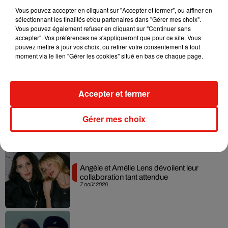
Vous pouvez accepter en cliquant sur "Accepter et fermer", ou affiner en
sélectionnant les finalités et/ou partenaires dans "Gérer mes choix".
Vous pouvez également refuser en cliquant sur "Continuer sans
Madonna sort enfin le remix de « Love
accepter". Vos préférences ne s'appliqueront que pour ce site. Vous
Sensation » avec Kylie Minogue
pouvez mettre à jour vos choix, ou retirer votre consentement à tout
7 août 2026
moment via le lien "Gérer les cookies" situé en bas de chaque page.
Accepter et fermer
Tayc et Didi B dévoilent le single le plus
dansant de l’année
Gérer mes choix
7 août 2026
Angèle et Amélie Lens dévoilent leur
collaboration tant attendue
7 août 2026