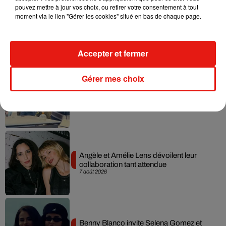
pouvez mettre à jour vos choix, ou retirer votre consentement à tout
moment via le lien "Gérer les cookies" situé en bas de chaque page.
Madonna sort enfin le remix de « Love
Sensation » avec Kylie Minogue
7 août 2026
Accepter et fermer
Gérer mes choix
Tayc et Didi B dévoilent le single le plus
dansant de l’année
7 août 2026
Angèle et Amélie Lens dévoilent leur
collaboration tant attendue
7 août 2026
Benny Blanco invite Selena Gomez et