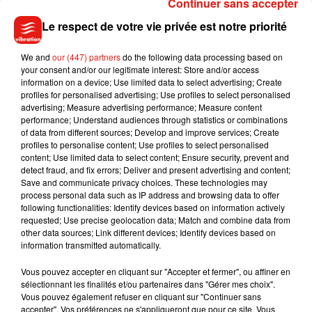
Continuer sans accepter
gérer son argent. N’ayant comme seul revenu que
l’allocation adulte handicapé, il était frustré de ne pouvoir
Le respect de votre vie privée est notre priorité
utiliser son argent comme il l’entendait.
We and
our (447) partners
do the following data processing based on
Le Sénonais, a été jugé responsable de ses actes. Il a été
your consent and/or our legitimate interest: Store and/or access
condamné hier à sept mois de prison fermes, pour les
information on a device; Use limited data to select advertising; Create
profiles for personalised advertising; Use profiles to select personalised
dégradations commises dans ces deux agences bancaires.
advertising; Measure advertising performance; Measure content
Le tribunal l’a aussi condamné de nouveau à une obligation
performance; Understand audiences through statistics or combinations
de soins avec une interdiction de résider à Sens.
of data from different sources; Develop and improve services; Create
profiles to personalise content; Use profiles to select personalised
content; Use limited data to select content; Ensure security, prevent and
detect fraud, and fix errors; Deliver and present advertising and content;
Save and communicate privacy choices. These technologies may
process personal data such as IP address and browsing data to offer
Musique
following functionalities: Identify devices based on information actively
requested; Use precise geolocation data; Match and combine data from
other data sources; Link different devices; Identify devices based on
information transmitted automatically.
Julien Lieb s’essaye à la vie de chatelain
dans son nouveau clip
Vous pouvez accepter en cliquant sur "Accepter et fermer", ou affiner en
7 août 2026
sélectionnant les finalités et/ou partenaires dans "Gérer mes choix".
Vous pouvez également refuser en cliquant sur "Continuer sans
accepter". Vos préférences ne s'appliqueront que pour ce site. Vous