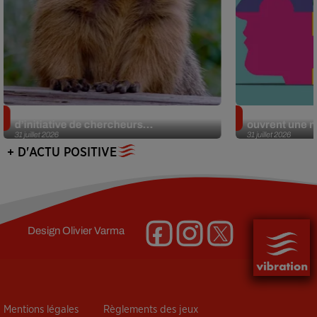
Des marmottes sur OnlyFans : la drôle
Alzheimer : d
d’initiative de chercheurs...
ouvrent une no
31 juillet 2026
31 juillet 2026
+ D'ACTU POSITIVE
Design
Olivier Varma
Mentions légales
Règlements des jeux