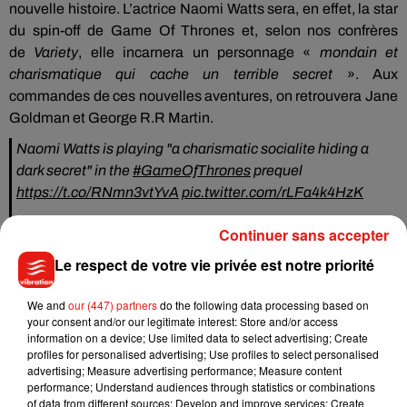
nouvelle histoire.
L’actrice Naomi Watts sera, en effet, la star
du spin-off de
Game
Of
Thrones
et, selon nos confrères
de
Variety
, elle incarnera un personnage «
mondain et
charismatique qui cache un terrible secret
».
Aux
commandes de ces nouvelles aventures, on retrouvera Jane
Goldman et George
R.R
Martin.
Naomi Watts is playing "a charismatic socialite hiding a
dark secret" in the
#GameOfThrones
prequel
https://t.co/RNmn3vtYvA
pic.twitter.com/rLFa4k4HzK
— Variety (@Variety)
31 octobre 2018
Continuer sans accepter
Le respect de votre vie privée est notre priorité
We and
our (447) partners
do the following data processing based on
Musique
your consent and/or our legitimate interest: Store and/or access
information on a device; Use limited data to select advertising; Create
profiles for personalised advertising; Use profiles to select personalised
advertising; Measure advertising performance; Measure content
Benny Blanco invite Selena Gomez et
performance; Understand audiences through statistics or combinations
Becky G sur son nouveau single
of data from different sources; Develop and improve services; Create