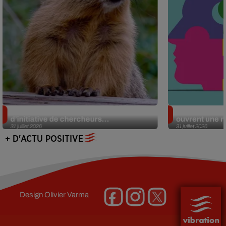
Des marmottes sur OnlyFans : la drôle
Alzheimer : d
d’initiative de chercheurs...
ouvrent une no
31 juillet 2026
31 juillet 2026
+ D'ACTU POSITIVE
Design
Olivier Varma