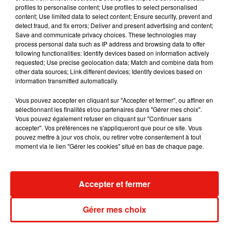
5 août 2026
profiles to personalise content; Use profiles to select personalised
content; Use limited data to select content; Ensure security, prevent and
detect fraud, and fix errors; Deliver and present advertising and content;
Save and communicate privacy choices. These technologies may
process personal data such as IP address and browsing data to offer
Tiny Desk invite Charlie Puth pour une
following functionalities: Identify devices based on information actively
live session solaire
requested; Use precise geolocation data; Match and combine data from
4 août 2026
other data sources; Link different devices; Identify devices based on
information transmitted automatically.
Vous pouvez accepter en cliquant sur "Accepter et fermer", ou affiner en
sélectionnant les finalités et/ou partenaires dans "Gérer mes choix".
Vous pouvez également refuser en cliquant sur "Continuer sans
Ariana Grande prendra une pause après
accepter". Vos préférences ne s'appliqueront que pour ce site. Vous
sa tournée mondiale
pouvez mettre à jour vos choix, ou retirer votre consentement à tout
4 août 2026
moment via le lien "Gérer les cookies" situé en bas de chaque page.
Accepter et fermer
Grand Corps Malade emmène Styleto
en road-trip dans son nouveau clip
31 juillet 2026
Gérer mes choix