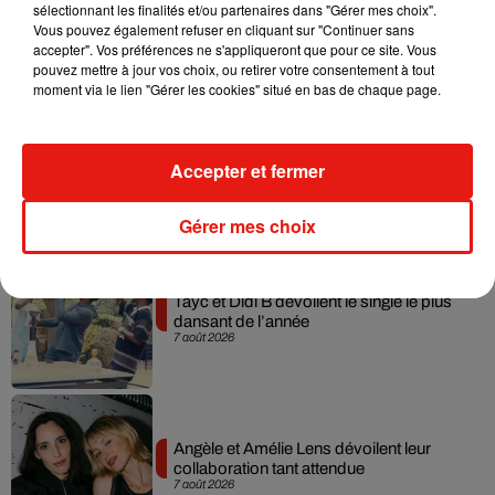
Julien Lieb s’essaye à la vie de chatelain
sélectionnant les finalités et/ou partenaires dans "Gérer mes choix".
dans son nouveau clip
Vous pouvez également refuser en cliquant sur "Continuer sans
7 août 2026
accepter". Vos préférences ne s'appliqueront que pour ce site. Vous
pouvez mettre à jour vos choix, ou retirer votre consentement à tout
moment via le lien "Gérer les cookies" situé en bas de chaque page.
Madonna sort enfin le remix de « Love
Accepter et fermer
Sensation » avec Kylie Minogue
7 août 2026
Gérer mes choix
Tayc et Didi B dévoilent le single le plus
dansant de l’année
7 août 2026
Angèle et Amélie Lens dévoilent leur
collaboration tant attendue
7 août 2026