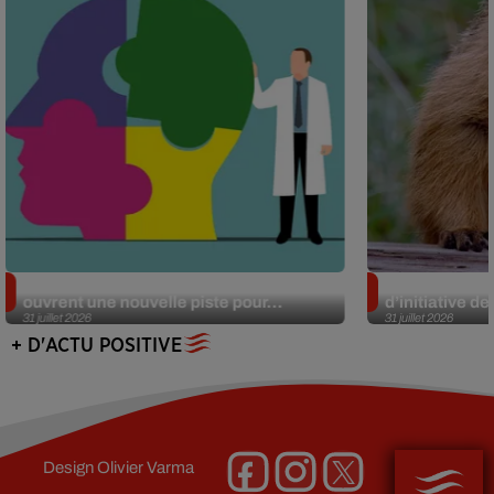
Alzheimer : des chercheurs japonais
Des marmottes
ouvrent une nouvelle piste pour...
d’initiative d
31 juillet 2026
31 juillet 2026
+ D'ACTU POSITIVE
Design
Olivier Varma