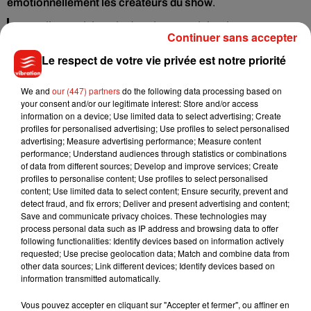
émotionnellement les créateurs du show
.
Vous allez avoir besoin de suivre une thérapie.
Continuer sans accepter
L’actrice britannique a également conscience de
combien le
Le respect de votre vie privée est notre priorité
show va lui manquer
.
Je sais que ça va me rendre très émotive. On l'est tous,
We and
our (447) partners
do the following data processing based on
your consent and/or our legitimate interest: Store and/or access
c'est la fin et c'est la fin d'une aventure incroyable pour nous
information on a device; Use limited data to select advertising; Create
tous. C'était vraiment extraordinaire d'en faire partie.
profiles for personalised advertising; Use profiles to select personalised
advertising; Measure advertising performance; Measure content
Même si on nous répète depuis longtemps que
l’hiver arrive
,
performance; Understand audiences through statistics or combinations
les informations sur la saison à venir sont gardées bien au
of data from different sources; Develop and improve services; Create
profiles to personalise content; Use profiles to select personalised
chaud par l’ensemble de la production.
La saison 8 de
Game
content; Use limited data to select content; Ensure security, prevent and
of Thrones
sera diffusée à partir d’avril 2019
.
detect fraud, and fix errors; Deliver and present advertising and content;
Save and communicate privacy choices. These technologies may
process personal data such as IP address and browsing data to offer
following functionalities: Identify devices based on information actively
requested; Use precise geolocation data; Match and combine data from
Musique
other data sources; Link different devices; Identify devices based on
information transmitted automatically.
Vous pouvez accepter en cliquant sur "Accepter et fermer", ou affiner en