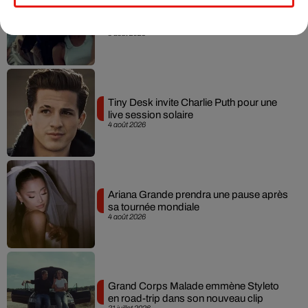
Benny Blanco invite Selena Gomez et
Becky G sur son nouveau single
5 août 2026
Tiny Desk invite Charlie Puth pour une
live session solaire
4 août 2026
Ariana Grande prendra une pause après
sa tournée mondiale
4 août 2026
Grand Corps Malade emmène Styleto
en road-trip dans son nouveau clip