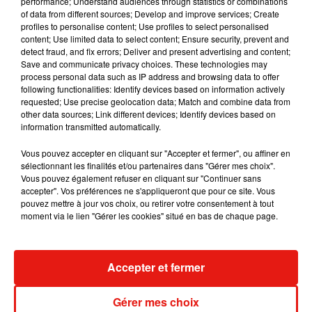
performance; Understand audiences through statistics or combinations
"Trop c'est trop"
of data from different sources; Develop and improve services; Create
profiles to personalise content; Use profiles to select personalised
"Je fais des choses chaque jour sans ressentir de peur, parce
content; Use limited data to select content; Ensure security, prevent and
detect fraud, and fix errors; Deliver and present advertising and content;
que je suis privilégié, et je suis chaque jour privilégié parce
Save and communicate privacy choices. These technologies may
que je suis blanc. Ne pas être raciste n’est pas suffisant, nous
process personal data such as IP address and browsing data to offer
devons être anti-racistes. Les changements sociaux se
following functionalities: Identify devices based on information actively
requested; Use precise geolocation data; Match and combine data from
concrétisent lorsque la société se mobilise. Je suis solidaire
other data sources; Link different devices; Identify devices based on
de tous les manifestants. Je donne pour aider à payer les
information transmitted automatically.
cautions des organisateurs arrêtés"
, a-t-il expliqué.
Vous pouvez accepter en cliquant sur "Accepter et fermer", ou affiner en
"Regardez au fond de vous, éduquez-vous et éduquez les
sélectionnant les finalités et/ou partenaires dans "Gérer mes choix".
autres. Ecoutez, lisez, partagez, donnez et votez. Trop c’est
Vous pouvez également refuser en cliquant sur "Continuer sans
trop.
Black Lives Matter
"
, a ensuite clamé Harry Styles.
accepter". Vos préférences ne s'appliqueront que pour ce site. Vous
pouvez mettre à jour vos choix, ou retirer votre consentement à tout
Bravo !
moment via le lien "Gérer les cookies" situé en bas de chaque page.
Accepter et fermer
Musique
Gérer mes choix