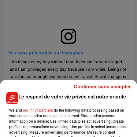
Voir cette publication sur Instagram
I do things every day without fear, because I am privileged,
and I am privileged every day because I am white. Being not
racist is not enough, we must be anti racist. Social change is
enacted when a society mobilizes. I stand in solidarity with all
Continuer sans accepter
of those protesting. I’m donating to help post bail for arrested
Le respect de votre vie privée est notre priorité
organizers. Look inwards, educate yourself and others.
LISTEN, READ, SHARE, DONATE and VOTE. ENOUGH IS
We and
our (447) partners
do the following data processing based on
ENOUGH. BLACK LIVES MATTER.
your consent and/or our legitimate interest: Store and/or access
information on a device; Use limited data to select advertising; Create
Une publication partagée par @
harrystyles
le
30 Mai 2020 à 12 :03 PDT
profiles for personalised advertising; Use profiles to select personalised
advertising; Measure advertising performance; Measure content