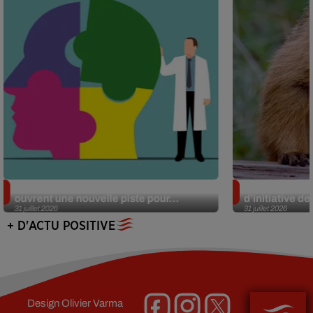
Alzheimer : des chercheurs japonais
Des marmottes
ouvrent une nouvelle piste pour...
d’initiative d
31 juillet 2026
31 juillet 2026
+ D'ACTU POSITIVE
Design
Olivier Varma