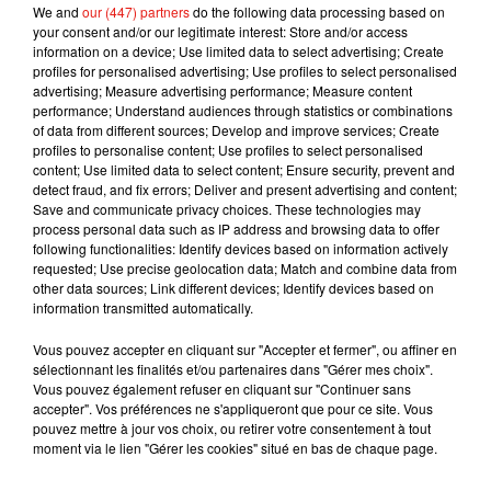
We and
our (447) partners
do the following data processing based on
premier extrait inédit intitulé
Miami Vice
(audio ci-
your consent and/or our legitimate interest: Store and/or access
dessous).
On le retrouve également sur le titre
Tu
ne le vois
information on a device; Use limited data to select advertising; Create
pas
en duo avec son frère
Dadju
.
De plus,
Gims
, de son vrai
profiles for personalised advertising; Use profiles to select personalised
advertising; Measure advertising performance; Measure content
nom Gandhi
Djuna
, est actuellement en tournée dans toute
performance; Understand audiences through statistics or combinations
la France avec son
Fuego
Tour.
Une série de concerts qu’il
of data from different sources; Develop and improve services; Create
clôturera dans l’enceinte du Stade de France de Saint-Denis
profiles to personalise content; Use profiles to select personalised
content; Use limited data to select content; Ensure security, prevent and
le 28 septembre prochain.
detect fraud, and fix errors; Deliver and present advertising and content;
Save and communicate privacy choices. These technologies may
process personal data such as IP address and browsing data to offer
following functionalities: Identify devices based on information actively
requested; Use precise geolocation data; Match and combine data from
other data sources; Link different devices; Identify devices based on
information transmitted automatically.
Vous pouvez accepter en cliquant sur "Accepter et fermer", ou affiner en
sélectionnant les finalités et/ou partenaires dans "Gérer mes choix".
Vous pouvez également refuser en cliquant sur "Continuer sans
accepter". Vos préférences ne s'appliqueront que pour ce site. Vous
pouvez mettre à jour vos choix, ou retirer votre consentement à tout
moment via le lien "Gérer les cookies" situé en bas de chaque page.