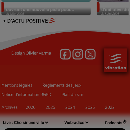
Alzheimer : des chercheurs japonais
Des marmottes
ouvrent une nouvelle piste pour...
d’initiative d
31 juillet 2026
31 juillet 2026
+ D'ACTU POSITIVE
Design
Olivier Varma
Mentions légales
Règlements des jeux
Notice d’information RGPD
Plan du site
Archives
2026
2025
2024
2023
2022
Live :
Choisir une ville
Webradios
Podcasts