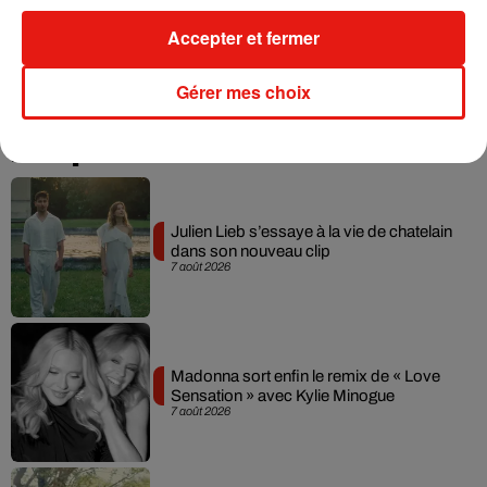
Accepter et fermer
Gérer mes choix
Musique
Julien Lieb s’essaye à la vie de chatelain
dans son nouveau clip
7 août 2026
Madonna sort enfin le remix de « Love
Sensation » avec Kylie Minogue
7 août 2026