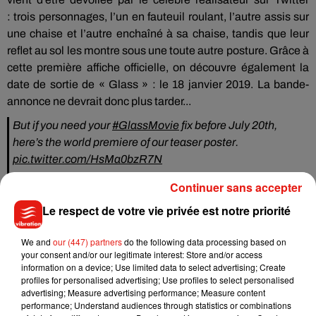
:
trois personnages, l’un en fauteuil roulant, l’autre assis sur
une chaise et l’autre enchaîné à sa chaise, tandis que leur
reflet au sol les montre sous une toute autre posture.
Grâce à
cette première affiche officielle, on découvre également la
date de sortie de « Glass » :
le 18 janvier 2019.
La bande-
annonce ne devrait donc plus tarder...
But if you need your
#GlassMovie
fix before July 20th,
here’s the world premiere of our teaser poster.
pic.twitter.com/HsMa0bzR7N
— M. Night Shyamalan (@MNightShyamalan)
29 juin 2018
Continuer sans accepter
Le respect de votre vie privée est notre priorité
We and
our (447) partners
do the following data processing based on
Musique
your consent and/or our legitimate interest: Store and/or access
information on a device; Use limited data to select advertising; Create
profiles for personalised advertising; Use profiles to select personalised
advertising; Measure advertising performance; Measure content
Julien Lieb s’essaye à la vie de chatelain
performance; Understand audiences through statistics or combinations