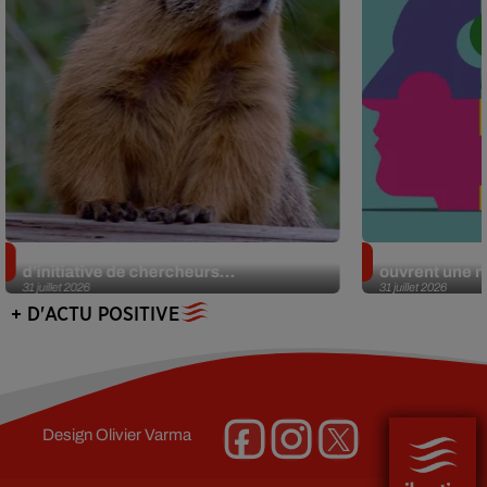
Des marmottes sur OnlyFans : la drôle
Alzheimer : d
d’initiative de chercheurs...
ouvrent une no
31 juillet 2026
31 juillet 2026
+ D'ACTU POSITIVE
Design
Olivier Varma