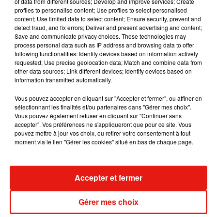
dans son nouveau clip
of data from different sources; Develop and improve services; Create
7 août 2026
profiles to personalise content; Use profiles to select personalised
content; Use limited data to select content; Ensure security, prevent and
detect fraud, and fix errors; Deliver and present advertising and content;
Save and communicate privacy choices. These technologies may
process personal data such as IP address and browsing data to offer
following functionalities: Identify devices based on information actively
Madonna sort enfin le remix de « Love
requested; Use precise geolocation data; Match and combine data from
Sensation » avec Kylie Minogue
other data sources; Link different devices; Identify devices based on
7 août 2026
information transmitted automatically.
Vous pouvez accepter en cliquant sur "Accepter et fermer", ou affiner en
sélectionnant les finalités et/ou partenaires dans "Gérer mes choix".
Vous pouvez également refuser en cliquant sur "Continuer sans
Tayc et Didi B dévoilent le single le plus
accepter". Vos préférences ne s'appliqueront que pour ce site. Vous
dansant de l’année
pouvez mettre à jour vos choix, ou retirer votre consentement à tout
7 août 2026
moment via le lien "Gérer les cookies" situé en bas de chaque page.
Accepter et fermer
Angèle et Amélie Lens dévoilent leur
collaboration tant attendue
Gérer mes choix
7 août 2026