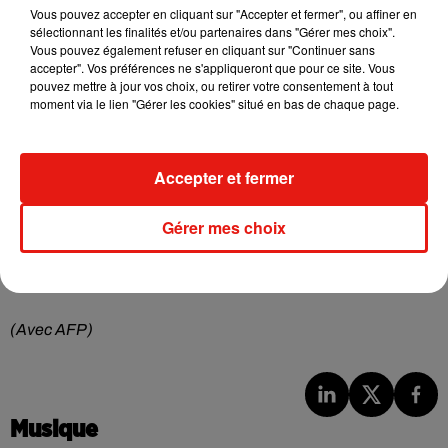
Vous pouvez accepter en cliquant sur "Accepter et fermer", ou affiner en
tableurs par exemple (...) mais pas de ligne nationale.
sélectionnant les finalités et/ou partenaires dans "Gérer mes choix".
Chacun bricole dans son coin, ce qui montre bien que cette
Vous pouvez également refuser en cliquant sur "Continuer sans
épreuve est mal préparée", déplore également Sophie
accepter". Vos préférences ne s'appliqueront que pour ce site. Vous
pouvez mettre à jour vos choix, ou retirer votre consentement à tout
Vénétitay secrétaire générale adjointe du Snes-FSU,
moment via le lien "Gérer les cookies" situé en bas de chaque page.
premier syndicat du secondaire.
Le grand oral est la dernière épreuve des Terminales pour le
Accepter et fermer
bac. Les résultats de cet examen bicentenaire seront
dévoilés le 6 juillet. Les rattrapages démarreront dès le
Gérer mes choix
lendemain et se tiendront jusqu'au 9 juillet.
(Avec AFP)
Musique