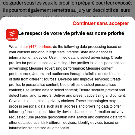
de garder sous les yeux le brouillon préparé pour leur exposé.
Ils pourront également remettre au jury un descriptif de leurs
professeurs indiquant si des parties du programmes n'ont
Continuer sans accepter
pas pu être étudiées.
Le respect de votre vie privée est notre priorité
A l'approche des oraux, les syndicats s'inquiétaient toutefois
de leur organisation, évoquant des retards dans les envois
We and
our (447) partners
do the following data processing based on
your consent and/or our legitimate interest: Store and/or access
de convocations aux élèves et aux enseignants qui doivent
information on a device; Use limited data to select advertising; Create
composer les jurys.
profiles for personalised advertising; Use profiles to select personalised
advertising; Measure advertising performance; Measure content
performance; Understand audiences through statistics or combinations
Outre les retards, "il y a même parfois des incohérences
of data from different sources; Develop and improve services; Create
relevées dans les convocations reçues : les profs sont par
profiles to personalise content; Use profiles to select personalised
exemple attendus à deux endroits différents au même
content; Use limited data to select content; Ensure security, prevent and
detect fraud, and fix errors; Deliver and present advertising and content;
moment. Des élèves ont aussi reçu une convocation pour
Save and communicate privacy choices. These technologies may
le… dimanche", relève Catherine Nave-Bekhti, secrétaire
process personal data such as IP address and browsing data to offer
générale du Sgen-CFDT.
following functionalities: Identify devices based on information actively
requested; Use precise geolocation data; Match and combine data from
other data sources; Link different devices; Identify devices based on
"Il y a des rectorats qui fournissent au dernier moment des
information transmitted automatically.
outils pour mieux calculer la note de ce grand oral, avec des