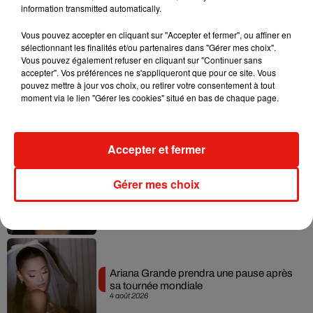
information transmitted automatically.
Vous pouvez accepter en cliquant sur "Accepter et fermer", ou affiner en
Musique
sélectionnant les finalités et/ou partenaires dans "Gérer mes choix".
Vous pouvez également refuser en cliquant sur "Continuer sans
accepter". Vos préférences ne s'appliqueront que pour ce site. Vous
pouvez mettre à jour vos choix, ou retirer votre consentement à tout
Benny Blanco invite Selena Gomez et
moment via le lien "Gérer les cookies" situé en bas de chaque page.
Becky G sur son nouveau single
5 août 2026
Accepter et fermer
Tiny Desk invite Charlie Puth pour une
Gérer mes choix
live session solaire
4 août 2026
Ariana Grande prendra une pause après
sa tournée mondiale
4 août 2026