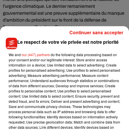
l'urgence climatique. Le dernier remaniement
gouvernemental est une preuve supplémentaire du manque
d'ambition du président sur le front de la défense de
l'environnement", estime Greenpeace.
Continuer sans accepter
Cet action arrive alors que mercredi, dans son rapport
Le respect de votre vie privée est notre priorité
annuel, le Haut conseil pour le climat a avertit que les
premières mesures d'urgence du gouvernement pour
We and
our (447) partners
do the following data processing based on
redresser l'économie n'intégraient pas suffisamment l'enjeu
your consent and/or our legitimate interest: Store and/or access
climatique et que, selon le service européen Copernicus sur
information on a device; Use limited data to select advertising; Create
profiles for personalised advertising; Use profiles to select personalised
le changement climatique, le mois de juin 2020 a été le plus
advertising; Measure advertising performance; Measure content
chaud jamais enregistré dans le monde, à égalité avec juin
performance; Understand audiences through statistics or combinations
2019.
of data from different sources; Develop and improve services; Create
profiles to personalise content; Use profiles to select personalised
La température moyenne du globe de chacune des années
content; Use limited data to select content; Ensure security, prevent and
detect fraud, and fix errors; Deliver and present advertising and content;
de la période 2020-2024 devrait être supérieure d'au moins
Save and communicate privacy choices. These technologies may
1°C à l'ère pré-industrielle, avec des pics probables
process personal data such as IP address and browsing data to offer
dépassant +1,5°C, a indiqué de son côté l'ONU, jeudi.
following functionalities: Identify devices based on information actively
requested; Use precise geolocation data; Match and combine data from
other data sources; Link different devices; Identify devices based on