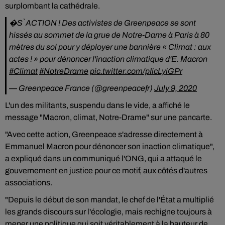
surplombant la cathédrale.
�S` ACTION ! Des activistes de Greenpeace se sont
hissés au sommet de la grue de Notre-Dame à Paris à 80
mètres du sol pour y déployer une bannière « Climat : aux
actes ! » pour dénoncer l'inaction climatique d'E. Macron
#Climat
#NotreDrame
pic.twitter.com/pIicLyiGPr
— Greenpeace France (@greenpeacefr)
July 9, 2020
L'un des militants, suspendu dans le vide, a affiché le
message "Macron, climat, Notre-Drame" sur une pancarte.
"Avec cette action, Greenpeace s'adresse directement à
Emmanuel Macron pour dénoncer son inaction climatique",
a expliqué dans un communiqué l'ONG, qui a attaqué le
gouvernement en justice pour ce motif, aux côtés d'autres
associations.
"Depuis le début de son mandat, le chef de l'État a multiplié
les grands discours sur l'écologie, mais rechigne toujours à
mener une politique qui soit véritablement à la hauteur de