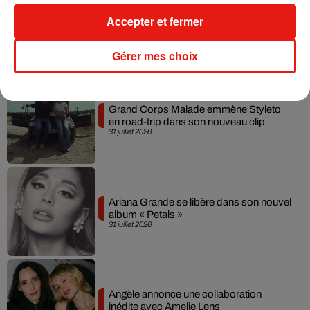
Ariana Grande prendra une pause après
Accepter et fermer
sa tournée mondiale
4 août 2026
Gérer mes choix
Grand Corps Malade emmène Styleto
en road-trip dans son nouveau clip
31 juillet 2026
Ariana Grande se libère dans son nouvel
album « Petals »
31 juillet 2026
Angèle annonce une collaboration
inédite avec Amelie Lens