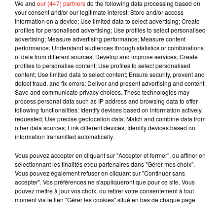
We and
our (447) partners
do the following data processing based on
mardi à 7h55, avant de reprendre vendredi 18 et samedi 19
your consent and/or our legitimate interest: Store and/or access
mai.
information on a device; Use limited data to select advertising; Create
profiles for personalised advertising; Use profiles to select personalised
advertising; Measure advertising performance; Measure content
performance; Understand audiences through statistics or combinations
of data from different sources; Develop and improve services; Create
Musique
profiles to personalise content; Use profiles to select personalised
content; Use limited data to select content; Ensure security, prevent and
detect fraud, and fix errors; Deliver and present advertising and content;
Save and communicate privacy choices. These technologies may
process personal data such as IP address and browsing data to offer
Benny Blanco invite Selena Gomez et
following functionalities: Identify devices based on information actively
Becky G sur son nouveau single
requested; Use precise geolocation data; Match and combine data from
5 août 2026
other data sources; Link different devices; Identify devices based on
information transmitted automatically.
Vous pouvez accepter en cliquant sur "Accepter et fermer", ou affiner en
sélectionnant les finalités et/ou partenaires dans "Gérer mes choix".
Tiny Desk invite Charlie Puth pour une
Vous pouvez également refuser en cliquant sur "Continuer sans
live session solaire
accepter". Vos préférences ne s'appliqueront que pour ce site. Vous
4 août 2026
pouvez mettre à jour vos choix, ou retirer votre consentement à tout
moment via le lien "Gérer les cookies" situé en bas de chaque page.