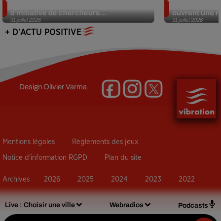
Des marmottes sur OnlyFans : la drôle
Alzheimer : d
d’initiative de chercheurs...
ouvrent une no
31 juillet 2026
31 juillet 2026
+ D'ACTU POSITIVE
Design
Olivier Varma
Mentions légales
Règlements des jeux
Notice d’information RGPD
Plan du site
Archives
2026
2025
2024
2023
2022
Live :
Choisir une ville
Webradios
Podcasts