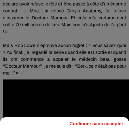
déclaré
avoir
refusé
le rôle et être passé à côté d’un énorme
contrat :
« Mec, j’ai refusé
Grey’s
Anatomy
, j’ai refusé
d’incarner le Docteur
Mamour
.
Et cela m’a certainement
coûté 70 millions de dollars.
Mais bon, c’est juste de l’argent
!
».
Mais Rob
Lowe
n’éprouve aucun regret :
« Vous savez quoi
?
Au final, j’ai regardé la série quand elle est sortie et quand
ils ont commencé à appeler le médecin beau gosse
‘’Docteur
Mamour
’’, je me suis dit :
‘’
Berk
, ce n’était pas pour
moi !
’’ ».
Continuer sans accepter