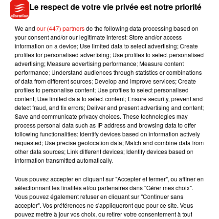
Le respect de votre vie privée est notre priorité
We and
our (447) partners
do the following data processing based on
your consent and/or our legitimate interest: Store and/or access
information on a device; Use limited data to select advertising; Create
profiles for personalised advertising; Use profiles to select personalised
advertising; Measure advertising performance; Measure content
performance; Understand audiences through statistics or combinations
of data from different sources; Develop and improve services; Create
profiles to personalise content; Use profiles to select personalised
content; Use limited data to select content; Ensure security, prevent and
detect fraud, and fix errors; Deliver and present advertising and content;
Musique
Save and communicate privacy choices. These technologies may
process personal data such as IP address and browsing data to offer
following functionalities: Identify devices based on information actively
requested; Use precise geolocation data; Match and combine data from
Benny Blanco invite Selena Gomez et
other data sources; Link different devices; Identify devices based on
Becky G sur son nouveau single
information transmitted automatically.
5 août 2026
Vous pouvez accepter en cliquant sur "Accepter et fermer", ou affiner en
sélectionnant les finalités et/ou partenaires dans "Gérer mes choix".
Vous pouvez également refuser en cliquant sur "Continuer sans
accepter". Vos préférences ne s'appliqueront que pour ce site. Vous
pouvez mettre à jour vos choix, ou retirer votre consentement à tout
Tiny Desk invite Charlie Puth pour une