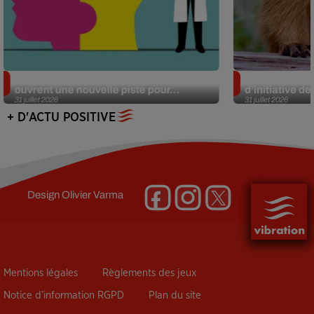
Alzheimer : des chercheurs japonais
Des marmottes
ouvrent une nouvelle piste pour...
d’initiative d
31 juillet 2026
31 juillet 2026
+ D'ACTU POSITIVE
Design
Olivier Varma
Mentions légales
Règlements des jeux
Notice d’information RGPD
Plan du site