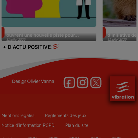
Alzheimer : des chercheurs japonais
Des marmottes
ouvrent une nouvelle piste pour...
d’initiative d
31 juillet 2026
31 juillet 2026
+ D'ACTU POSITIVE
Design
Olivier Varma
Mentions légales
Règlements des jeux
Notice d’information RGPD
Plan du site