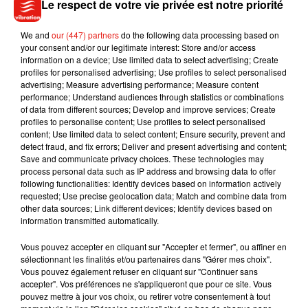
Le respect de votre vie privée est notre priorité
We and
our (447) partners
do the following data processing based on
your consent and/or our legitimate interest: Store and/or access
information on a device; Use limited data to select advertising; Create
profiles for personalised advertising; Use profiles to select personalised
advertising; Measure advertising performance; Measure content
performance; Understand audiences through statistics or combinations
of data from different sources; Develop and improve services; Create
profiles to personalise content; Use profiles to select personalised
content; Use limited data to select content; Ensure security, prevent and
detect fraud, and fix errors; Deliver and present advertising and content;
Musique
Save and communicate privacy choices. These technologies may
process personal data such as IP address and browsing data to offer
following functionalities: Identify devices based on information actively
requested; Use precise geolocation data; Match and combine data from
Julien Lieb s’essaye à la vie de chatelain
other data sources; Link different devices; Identify devices based on
dans son nouveau clip
information transmitted automatically.
7 août 2026
Vous pouvez accepter en cliquant sur "Accepter et fermer", ou affiner en
sélectionnant les finalités et/ou partenaires dans "Gérer mes choix".
Vous pouvez également refuser en cliquant sur "Continuer sans
accepter". Vos préférences ne s'appliqueront que pour ce site. Vous
Madonna sort enfin le remix de « Love
pouvez mettre à jour vos choix, ou retirer votre consentement à tout
Sensation » avec Kylie Minogue