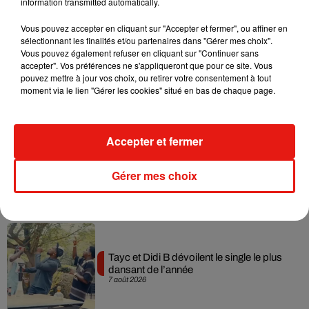
information transmitted automatically.
Musique
Vous pouvez accepter en cliquant sur "Accepter et fermer", ou affiner en
sélectionnant les finalités et/ou partenaires dans "Gérer mes choix".
Vous pouvez également refuser en cliquant sur "Continuer sans
accepter". Vos préférences ne s'appliqueront que pour ce site. Vous
Julien Lieb s’essaye à la vie de chatelain
pouvez mettre à jour vos choix, ou retirer votre consentement à tout
dans son nouveau clip
moment via le lien "Gérer les cookies" situé en bas de chaque page.
7 août 2026
Accepter et fermer
Madonna sort enfin le remix de « Love
Gérer mes choix
Sensation » avec Kylie Minogue
7 août 2026
Tayc et Didi B dévoilent le single le plus
dansant de l’année
7 août 2026