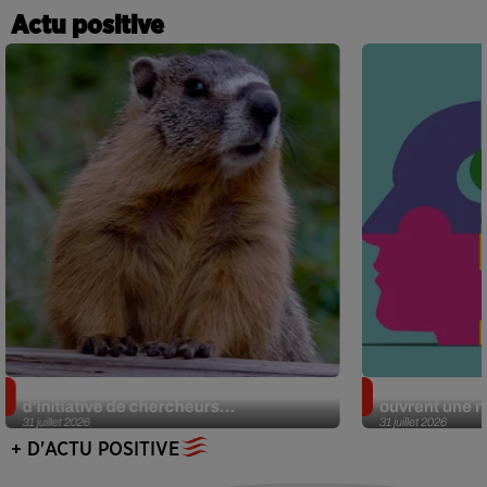
Actu positive
Des marmottes sur OnlyFans : la drôle
Alzheimer : d
d’initiative de chercheurs...
ouvrent une no
31 juillet 2026
31 juillet 2026
+ D'ACTU POSITIVE