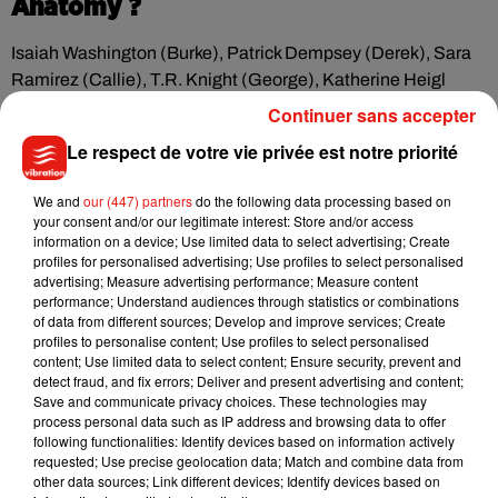
Anatomy ?
Isaiah Washington (Burke), Patrick Dempsey (Derek), Sara
Ramirez (Callie), T.R. Knight (George), Katherine Heigl
(Izzie), Kate Walsh (Addison), Chyler Leigh (Lexie), Eric
Continuer sans accepter
Dane (Mark), Sandra Oh (Cristina), Martin Henderson
Le respect de votre vie privée est notre priorité
(Nathan) ou
plus récemment Jessica Capshaw (Arizona) et
Sarah Drew (April)
, tous ont fait leurs adieux au show. Alors,
We and
our (447) partners
do the following data processing based on
quel personnage déjà parti de la série
Grey's Anatomy
your consent and/or our legitimate interest: Store and/or access
pourrait faire son grand retour dans la seizième saison ?
information on a device; Use limited data to select advertising; Create
profiles for personalised advertising; Use profiles to select personalised
Malheureusement, Krista Vernoff n'a pas voulu dévoiler le
advertising; Measure advertising performance; Measure content
nom de ce mystérieux invité. Elle a seulement révélé
performance; Understand audiences through statistics or combinations
:
"J'essaie de récupérer quelqu'un. Il y a quelqu'un que
of data from different sources; Develop and improve services; Create
profiles to personalise content; Use profiles to select personalised
j'espère faire revenir pour une apparition cette année, ça
content; Use limited data to select content; Ensure security, prevent and
arrivera peut-être. J'y travaille !"
. Les fans devront donc
detect fraud, and fix errors; Deliver and present advertising and content;
encore patienter pour connaître l'identité du ou de la
Save and communicate privacy choices. These technologies may
process personal data such as IP address and browsing data to offer
revenant(e) !
following functionalities: Identify devices based on information actively
requested; Use precise geolocation data; Match and combine data from
other data sources; Link different devices; Identify devices based on