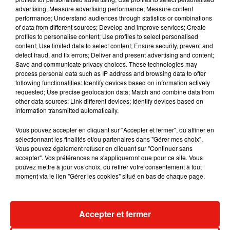
Musique
advertising; Measure advertising performance; Measure content
performance; Understand audiences through statistics or combinations
of data from different sources; Develop and improve services; Create
profiles to personalise content; Use profiles to select personalised
Julien Lieb s’essaye à la vie de chatelain
content; Use limited data to select content; Ensure security, prevent and
dans son nouveau clip
detect fraud, and fix errors; Deliver and present advertising and content;
7 août 2026
Save and communicate privacy choices. These technologies may
process personal data such as IP address and browsing data to offer
following functionalities: Identify devices based on information actively
requested; Use precise geolocation data; Match and combine data from
other data sources; Link different devices; Identify devices based on
information transmitted automatically.
Madonna sort enfin le remix de « Love
Sensation » avec Kylie Minogue
7 août 2026
Vous pouvez accepter en cliquant sur "Accepter et fermer", ou affiner en
sélectionnant les finalités et/ou partenaires dans "Gérer mes choix".
Vous pouvez également refuser en cliquant sur "Continuer sans
accepter". Vos préférences ne s'appliqueront que pour ce site. Vous
pouvez mettre à jour vos choix, ou retirer votre consentement à tout
moment via le lien "Gérer les cookies" situé en bas de chaque page.
Tayc et Didi B dévoilent le single le plus
dansant de l’année
7 août 2026
Accepter et fermer