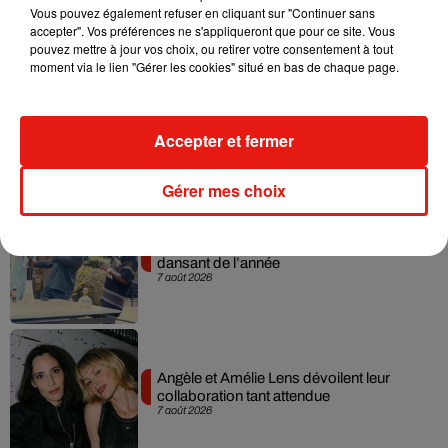
Vous pouvez également refuser en cliquant sur "Continuer sans
7 août 2026
accepter". Vos préférences ne s'appliqueront que pour ce site. Vous
pouvez mettre à jour vos choix, ou retirer votre consentement à tout
moment via le lien "Gérer les cookies" situé en bas de chaque page.
Madonna sort enfin le remix de « Love
Sensation » avec Kylie Minogue
Accepter et fermer
7 août 2026
Gérer mes choix
Tayc et Didi B dévoilent le single le plus
dansant de l’année
7 août 2026
Angèle et Amélie Lens dévoilent leur
collaboration tant attendue
7 août 2026