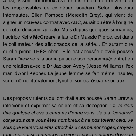
Ainsi, ils sont nombreux à s’être mis en tête de trouver la ou
les responsables de ce départ soudain.
Selon plusieurs
internautes, Ellen Pompeo
(
Meredith
Grey
)
, qui vient de
signer un nouveau contrat avec ABC, aurait pu être à l’origine
de cette décision radicale.
Mais depuis quelques semaines,
l’actrice
Kelly
McCreary
, alias le Dr Maggie Pierce, est dans
le collimateur des aficionados de la série…
Et autant dire
qu’elle prend TRÈS cher !
Elle est accusée d’avoir poussé
Sarah Drew vers la sortie puisque son personnage entretien
une relation avec le Dr Jackson Avery
(Jesse Williams)
, l’ex
mari d’April Kepner.
La jeune femme se fait même
insulter,
voire même littéralement
lyncher sur les réseaux sociaux.
Des propos virulents qui ont d’ailleurs poussé Sarah Drew à
intervenir et exprimer sa colère et sa déception :
«
Je dois
dire quelque chose à certains d’entre vous.
Je dis ‘’certains’’
car je sais que vous êtes nombreux à ne pas tolérer cela.
Je
sais que vous vous êtes attachés à ces personnages, croyez-
moi, moi aussi, mais vous ne prenez pas ma défense lorsque