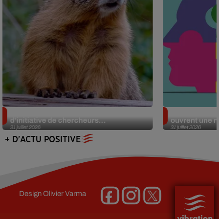
Des marmottes sur OnlyFans : la drôle
Alzheimer : d
d’initiative de chercheurs...
ouvrent une no
31 juillet 2026
31 juillet 2026
+ D'ACTU POSITIVE
Design
Olivier Varma