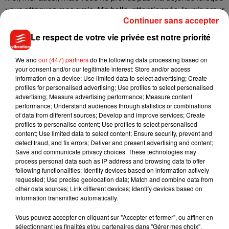
vous attaquez mes amis.
Ma belle, attentionnée, loyale sœur
Continuer sans accepter
Kelly est une collègue talentueuse et tellement brillante qui
a TOUJOURS été présente et qui s’investit à fond dans les
Le respect de votre vie privée est notre priorité
histoires qu’elle raconte.
S’il vous plaît, arrêtez de l’attaquer
parce qu’elle fait son travail.
Quand vous
la
blessez, vous me
We and
our (447) partners
do the following data processing based on
your consent and/or our legitimate interest: Store and/or access
faites aussi du mal.
Quand vous êtes gentils avec elle, vous
information on a device; Use limited data to select advertising; Create
l’êtes avec moi.
Alors, soyez sympas !
»
profiles for personalised advertising; Use profiles to select personalised
advertising; Measure advertising performance; Measure content
Please read. Sending you all love.
performance; Understand audiences through statistics or combinations
pic.twitter.com/VOW6fet7Ht
of data from different sources; Develop and improve services; Create
profiles to personalise content; Use profiles to select personalised
— Sarah Drew (@sarahdrew)
8 mai 2018
content; Use limited data to select content; Ensure security, prevent and
detect fraud, and fix errors; Deliver and present advertising and content;
Save and communicate privacy choices. These technologies may
process personal data such as IP address and browsing data to offer
following functionalities: Identify devices based on information actively
requested; Use precise geolocation data; Match and combine data from
Musique
other data sources; Link different devices; Identify devices based on
information transmitted automatically.
Vous pouvez accepter en cliquant sur "Accepter et fermer", ou affiner en
Julien Lieb s’essaye à la vie de chatelain
sélectionnant les finalités et/ou partenaires dans "Gérer mes choix".
dans son nouveau clip