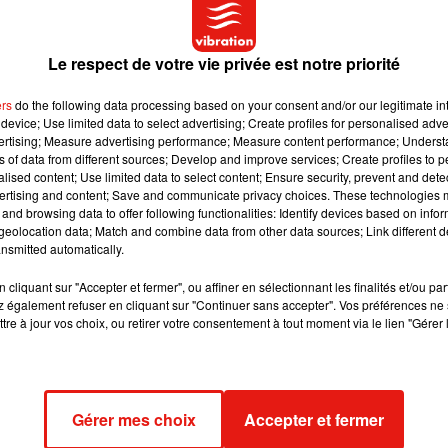
Le respect de votre vie privée est notre priorité
et dans la maison de l’Ile de Ré appartenant à Jean-Loup Dabadi
nus engendrés par la carrière de grande ampleur de ce dernier
ers
do the following data processing based on your consent and/or our legitimate int
kstein, dans un communiqué.
device; Use limited data to select advertising; Create profiles for personalised adver
vertising; Measure advertising performance; Measure content performance; Unders
ns of data from different sources; Develop and improve services; Create profiles to 
me de marque, des pipes anciennes qu'il aimait à collectionner,
alised content; Use limited data to select content; Ensure security, prevent and detect
en,
ont
disparu
"
, ajoute le communiqué.
ertising and content; Save and communicate privacy choices. These technologies
and browsing data to offer following functionalities: Identify devices based on infor
eolocation data; Match and combine data from other data sources; Link different de
d'avoir, peu de temps après son mariage avec Jean-Loup Dabadi
nsmitted automatically.
 vide autour de son époux et à mettre la main progressivement sur
cliquant sur "Accepter et fermer", ou affiner en sélectionnant les finalités et/ou pa
 également refuser en cliquant sur "Continuer sans accepter". Vos préférences ne 
tre à jour vos choix, ou retirer votre consentement à tout moment via le lien "Gérer 
 accusations relèvent de la
"
pure diffamation
"
et sont
"tout aussi
ns au
Monde
.
Gérer mes choix
Accepter et fermer