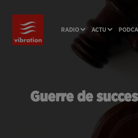
RADIO
ACTU
PODCA
Guerre de success