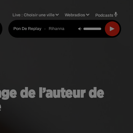
Live :
Choisir une ville
Webradios
Podcasts
-
Rihanna
Pon De Replay
age de l’auteur de
e