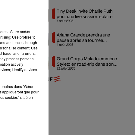
Tiny Desk invite Charlie Puth
pour une live session solaire
e
4 août 2026
"
,
erest: Store and/or
Ariana Grande prendra une
tising; Use profiles to
pause après sa tournée
tand audiences through
4 août 2026
mondiale
personalise content; Use
les
 fraud, and fix errors;
 may process personal
Grand Corps Malade emmène
mation actively
Styleto en road-trip dans son
31 juillet 2026
vices; Identify devices
nouveau clip
e,
+ DE MUSIQUE
rtenaires dans "Gérer
s'appliqueront que pour
les cookies" situé en