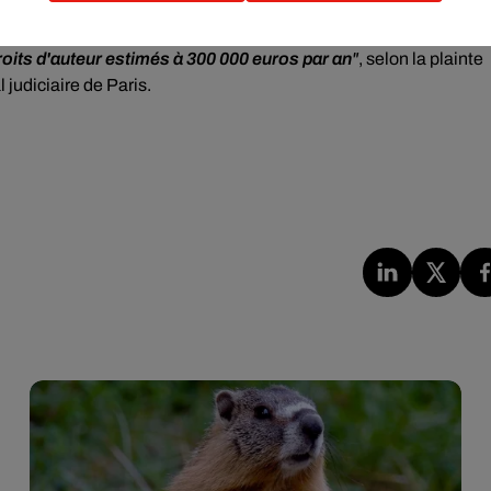
 maison de l'Ile de Ré de Jean-Loup Dabadie, trois mois après le
actifs bancaires totalisaient 1,9 million d'euros
, une
"somme
roits d'auteur estimés à 300 000 euros par an
"
, selon la plainte
judiciaire de Paris.