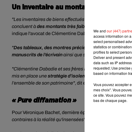
Un inventaire au montant dérisoire
"Les inventaires de biens effectués au domicile conjugal 
concluent à
des montants très faibles, eu égard aux reve
We and
our (447) partn
indique l'avocat de Clémentine Dabadie, Me Isabelle We
access information on a 
select personalised ad
statistics or combinatio
"
Des tableaux, des montres précieuses,
des stylos à plu
profiles to select person
manuscrits de l’écrivain
ainsi que son
épée d’académici
Deliver and present adv
data such as IP address 
requested; Use precise g
"Clémentine Dabadie et ses frères reprochent à la veuve 
based on information tra
mis en place une
stratégie d’isolement
, visant à faire le
l’ensemble de son patrimoine"
, dit encore le communiqué.
Vous pouvez accepter en 
mes choix". Vous pouvez
ce site. Vous pouvez met
« Pure diffamation »
bas de chaque page.
Pour Véronique Bachet, dernière épouse de l'écrivain, ces
contraires à la réalité qu'insensées"
, selon ses
déclaratio