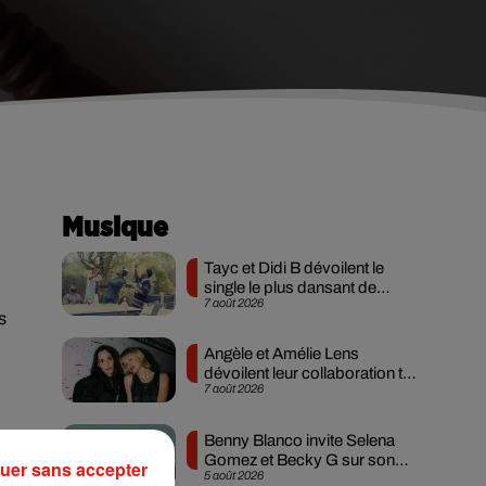
Musique
Tayc et Didi B dévoilent le
single le plus dansant de
7 août 2026
l’année
s
Angèle et Amélie Lens
dévoilent leur collaboration tant
7 août 2026
attendue
Benny Blanco invite Selena
Gomez et Becky G sur son
uer sans accepter
5 août 2026
nouveau single