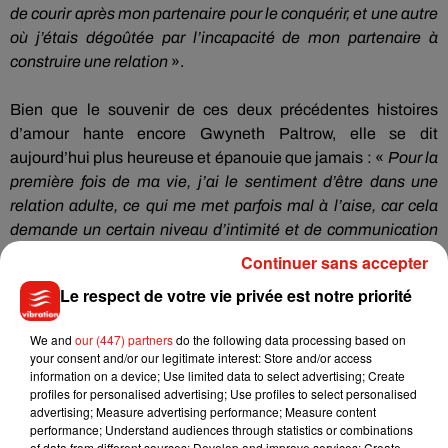
de courir après mon partenaire pour le conquérir, et une autre
où j’étais dégoûtée par l’incapacité de mon partenaire à
construire une relation
».
Bien que le souvenir de ces deux précédentes histoires
d’amour hante encore Gwyneth Paltrow, elle se dit
aujourd’hui plus heureuse et épanouie que jamais :
«
Pour la
première fois de ma vie, j’ai le sentiment d’être dans une
relation adulte, ce qui me met parfois mal à l’aise, car cela
demande un certain niveau d’intimité et de communication
que je n’ai jamais connu auparavant
».
Continuer sans accepter
Le respect de votre vie privée est notre priorité
We and
our (447) partners
do the following data processing based on
Musique
your consent and/or our legitimate interest: Store and/or access
information on a device; Use limited data to select advertising; Create
profiles for personalised advertising; Use profiles to select personalised
advertising; Measure advertising performance; Measure content
Julien Lieb s’essaye à la vie de chatelain
performance; Understand audiences through statistics or combinations
dans son nouveau clip
of data from different sources; Develop and improve services; Create