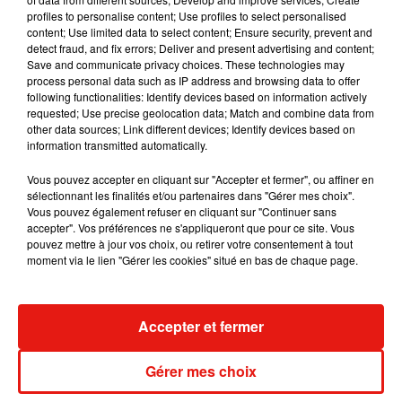
7 août 2026
profiles to personalise content; Use profiles to select personalised
content; Use limited data to select content; Ensure security, prevent and
detect fraud, and fix errors; Deliver and present advertising and content;
Save and communicate privacy choices. These technologies may
process personal data such as IP address and browsing data to offer
following functionalities: Identify devices based on information actively
Madonna sort enfin le remix de « Love
requested; Use precise geolocation data; Match and combine data from
Sensation » avec Kylie Minogue
other data sources; Link different devices; Identify devices based on
7 août 2026
information transmitted automatically.
Vous pouvez accepter en cliquant sur "Accepter et fermer", ou affiner en
sélectionnant les finalités et/ou partenaires dans "Gérer mes choix".
Vous pouvez également refuser en cliquant sur "Continuer sans
Tayc et Didi B dévoilent le single le plus
accepter". Vos préférences ne s'appliqueront que pour ce site. Vous
dansant de l’année
pouvez mettre à jour vos choix, ou retirer votre consentement à tout
7 août 2026
moment via le lien "Gérer les cookies" situé en bas de chaque page.
Accepter et fermer
Angèle et Amélie Lens dévoilent leur
collaboration tant attendue
Gérer mes choix
7 août 2026