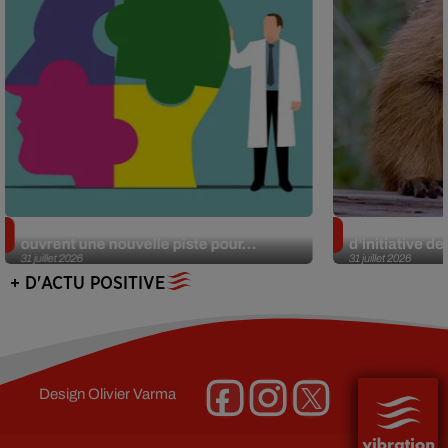
Alzheimer : des chercheurs japonais
Des marmottes
ouvrent une nouvelle piste pour...
d’initiative d
31 juillet 2026
31 juillet 2026
+ D'ACTU POSITIVE
Design
Olivier Varma