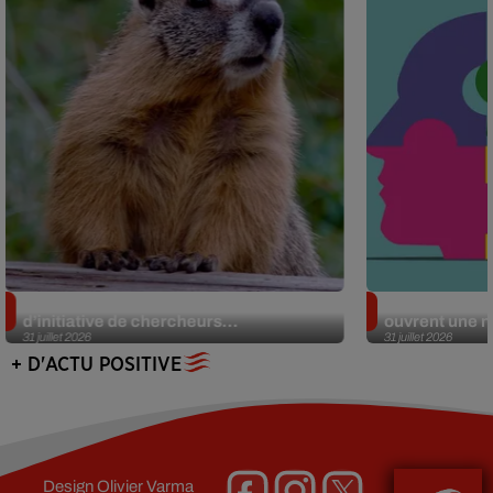
Des marmottes sur OnlyFans : la drôle
Alzheimer : d
d’initiative de chercheurs...
ouvrent une no
31 juillet 2026
31 juillet 2026
+ D'ACTU POSITIVE
Design
Olivier Varma