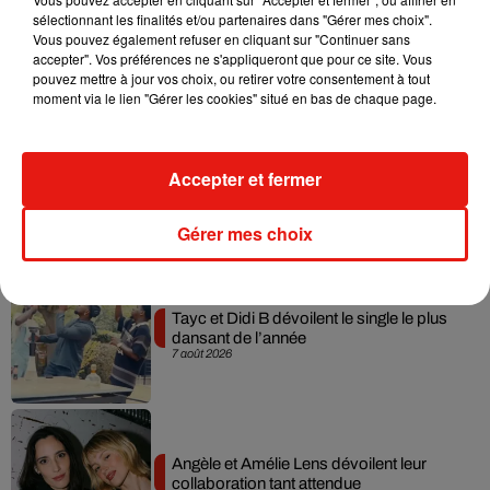
sélectionnant les finalités et/ou partenaires dans "Gérer mes choix".
Julien Lieb s’essaye à la vie de chatelain
Vous pouvez également refuser en cliquant sur "Continuer sans
dans son nouveau clip
accepter". Vos préférences ne s'appliqueront que pour ce site. Vous
7 août 2026
pouvez mettre à jour vos choix, ou retirer votre consentement à tout
moment via le lien "Gérer les cookies" situé en bas de chaque page.
Madonna sort enfin le remix de « Love
Accepter et fermer
Sensation » avec Kylie Minogue
7 août 2026
Gérer mes choix
Tayc et Didi B dévoilent le single le plus
dansant de l’année
7 août 2026
Angèle et Amélie Lens dévoilent leur
collaboration tant attendue