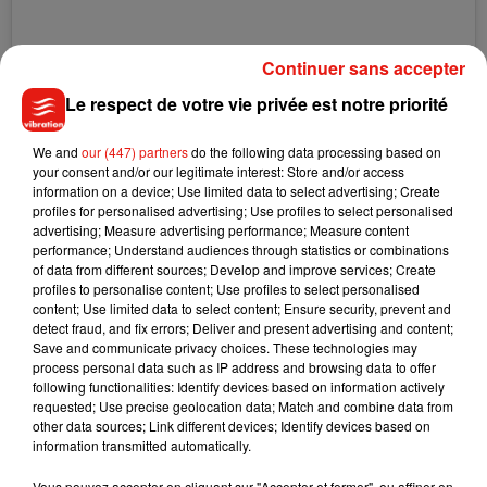
Continuer sans accepter
Le respect de votre vie privée est notre priorité
We and
our (447) partners
do the following data processing based on
Voir cette publication sur Instagram
your consent and/or our legitimate interest: Store and/or access
Halloween is different this year, but that shouldn’t stop us
information on a device; Use limited data to select advertising; Create
profiles for personalised advertising; Use profiles to select personalised
from getting creative at home �x� Be safe, be spooky,
advertising; Measure advertising performance; Measure content
and spend time with family. �x}
performance; Understand audiences through statistics or combinations
Èx"ÈxÇ�x�:�xÈ‍'�️�x�x‍'�️ #HeidiHalloween2020
of data from different sources; Develop and improve services; Create
profiles to personalise content; Use profiles to select personalised
Une publication partagée par
Heidi Klum
(@heidiklum) le
31 Oct. 2020 à 12 :00 PDT
content; Use limited data to select content; Ensure security, prevent and
detect fraud, and fix errors; Deliver and present advertising and content;
Save and communicate privacy choices. These technologies may
process personal data such as IP address and browsing data to offer
following functionalities: Identify devices based on information actively
requested; Use precise geolocation data; Match and combine data from
other data sources; Link different devices; Identify devices based on
Musique
information transmitted automatically.
Vous pouvez accepter en cliquant sur "Accepter et fermer", ou affiner en