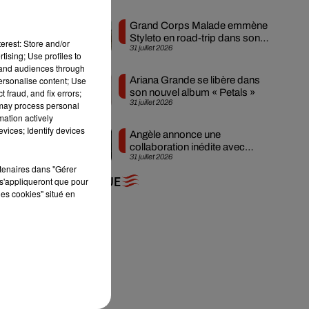
Grand Corps Malade emmène
Styleto en road-trip dans son
erest: Store and/or
31 juillet 2026
nouveau clip
tising; Use profiles to
tand audiences through
personalise content; Use
Ariana Grande se libère dans
 fraud, and fix errors;
son nouvel album « Petals »
31 juillet 2026
 may process personal
mation actively
vices; Identify devices
Angèle annonce une
collaboration inédite avec
31 juillet 2026
Amelie Lens
rtenaires dans "Gérer
s'appliqueront que pour
+ DE MUSIQUE
les cookies" situé en