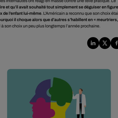
les Internautes ont réagi en masse contre une telle pratique. Le
toire et qu’il avait souhaité tout simplement se déguiser en figur
x de l’enfant lui-même
. L’Américain a reconnu que son choix étai
urquoi il choque alors que d’autres s’habillent en « meurtriers
-il à son choix un peu plus longtemps l’année prochaine.