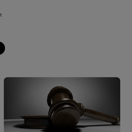
e
t
,