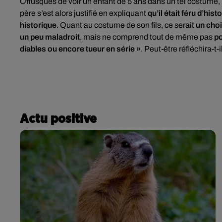
Offusqués de voir un enfant de 5 ans dans un tel costume, 
père s’est alors justifié en expliquant
qu’il était féru d’his
historique
. Quant au costume de son fils, ce serait
un choi
un peu maladroit
, mais ne comprend tout de même pas
po
diables ou encore tueur en série »
. Peut-être réfléchira-t
Actu positive