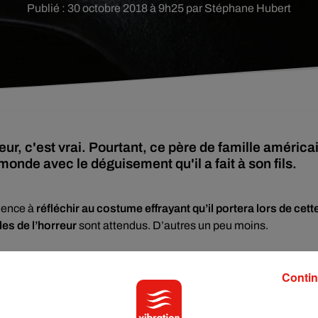
Publié : 30 octobre 2018 à 9h25 par Stéphane Hubert
r, c'est vrai. Pourtant, ce père de famille américa
monde avec le déguisement qu'il a fait à son fils.
mence à
réfléchir au costume effrayant qu’il portera lors de cett
es de l’horreur
sont attendus. D’autres un peu moins.
Contin
is goût,
celui d’officier nazi se place tout en haut
. Pourtant, Brya
r
une fête d’Halloween
jeudi dernier. Mais cet homme du Kentuc
 en Adolf Hitler
! Mèche et fausse moustache de sortie, il en a