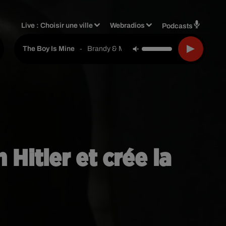
Live :
Choisir une ville
Webradios
Podcasts
-
Brandy & Monica
The Boy Is Mine
 Hitler et crée la