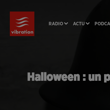
RADIO
ACTU
PODCA
Halloween : un pè