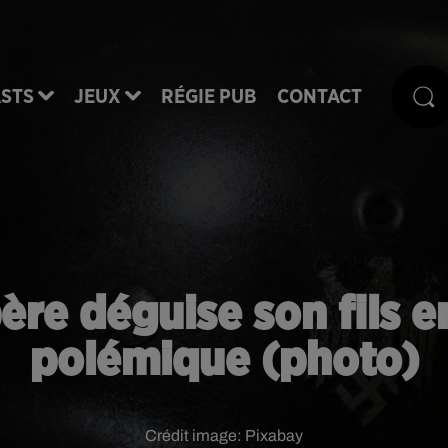
STS
JEUX
RÉGIE PUB
CONTACT
re déguise son fils en
polémique (photo)
Crédit image:
Pixabay