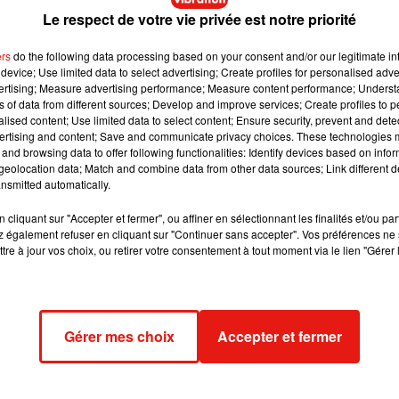
ook
.
Le respect de votre vie privée est notre priorité
ers
do the following data processing based on your consent and/or our legitimate int
device; Use limited data to select advertising; Create profiles for personalised adver
vertising; Measure advertising performance; Measure content performance; Unders
ns of data from different sources; Develop and improve services; Create profiles to 
alised content; Use limited data to select content; Ensure security, prevent and detect
ertising and content; Save and communicate privacy choices. These technologies
and browsing data to offer following functionalities: Identify devices based on infor
eolocation data; Match and combine data from other data sources; Link different de
nsmitted automatically.
cliquant sur "Accepter et fermer", ou affiner en sélectionnant les finalités et/ou pa
 également refuser en cliquant sur "Continuer sans accepter". Vos préférences ne 
tre à jour vos choix, ou retirer votre consentement à tout moment via le lien "Gérer 
Gérer mes choix
Accepter et fermer
s)
le
28 Oct. 2018 à 5 :13 PDT