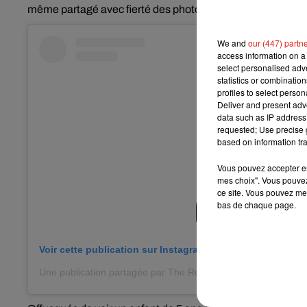
même partagé avec fierté des photos sur son profil
Faceb
We and
our (447) partn
access information on a 
select personalised ad
statistics or combinatio
profiles to select person
Deliver and present adv
data such as IP address 
requested; Use precise g
based on information tra
Vous pouvez accepter en 
mes choix". Vous pouvez
ce site. Vous pouvez met
bas de chaque page.
Voir cette publication sur Instagram
Une publication partagée par The Reel News (@thereelofnew