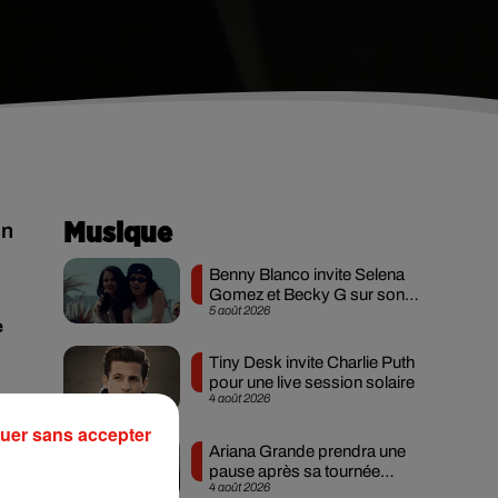
in
Musique
Benny Blanco invite Selena
Gomez et Becky G sur son
5 août 2026
nouveau single
e
Tiny Desk invite Charlie Puth
pour une live session solaire
4 août 2026
uer sans accepter
nt
Ariana Grande prendra une
ky
pause après sa tournée
4 août 2026
mondiale