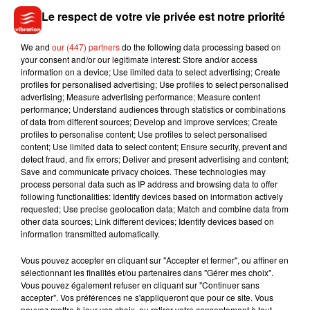
2017
Le respect de votre vie privée est notre priorité
#FRANOR
We and
our (447) partners
do the following data processing based on
LA FRANCE EST CHAMPIONNE DU MONDE DE
your consent and/or our legitimate interest: Store and/or access
HANDBALL ! EXCEPTIONNEL !
information on a device; Use limited data to select advertising; Create
profiles for personalised advertising; Use profiles to select personalised
pic.twitter.com/lDWXDcTZ6q
advertising; Measure advertising performance; Measure content
— MYTF1 (@MYTF1)
performance; Understand audiences through statistics or combinations
17 décembre 2017
of data from different sources; Develop and improve services; Create
profiles to personalise content; Use profiles to select personalised
content; Use limited data to select content; Ensure security, prevent and
detect fraud, and fix errors; Deliver and present advertising and content;
Save and communicate privacy choices. These technologies may
Musique
process personal data such as IP address and browsing data to offer
following functionalities: Identify devices based on information actively
requested; Use precise geolocation data; Match and combine data from
other data sources; Link different devices; Identify devices based on
Julien Lieb s’essaye à la vie de chatelain
information transmitted automatically.
dans son nouveau clip
7 août 2026
Vous pouvez accepter en cliquant sur "Accepter et fermer", ou affiner en
sélectionnant les finalités et/ou partenaires dans "Gérer mes choix".
Vous pouvez également refuser en cliquant sur "Continuer sans
accepter". Vos préférences ne s'appliqueront que pour ce site. Vous
pouvez mettre à jour vos choix, ou retirer votre consentement à tout