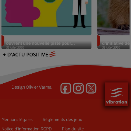
Alzheimer : des chercheurs japonais
Des marmottes
ouvrent une nouvelle piste pour...
d’initiative d
31 juillet 2026
31 juillet 2026
+ D'ACTU POSITIVE
Design
Olivier Varma
Mentions légales
Règlements des jeux
Notice d’information RGPD
Plan du site