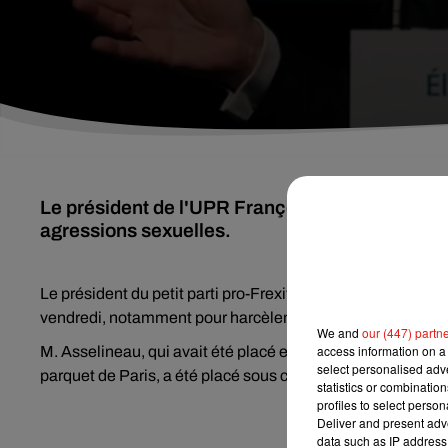
Le président de l'UPR François Asselineau mis
agressions sexuelles.
Le président du petit parti pro-Frexit UPR (Union populai
vendredi, notamment pour harcèlement moral et agressions 
We and
our (447) partn
access information on a 
M. Asselineau, qui avait été placé en garde à vue mercredi
select personalised ad
parquet de Paris, a été placé sous contrôle judiciaire.
statistics or combinatio
profiles to select person
Deliver and present adv
data such as IP address 