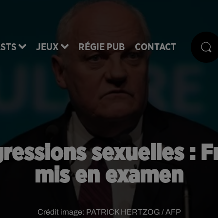
STS
JEUX
RÉGIE PUB
CONTACT
ressions sexuelles : F
mis en examen
Crédit image:
PATRICK HERTZOG / AFP