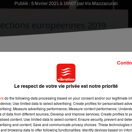
Publié : 5 février 2021 à 16h07 par Iris Mazzacurati
 en examen, vendredi 5 février, pour harcèlement e
Contin
Le respect de votre vie privée est notre priorité
re républicaine), François Asselineau, a été mis en examen
sexuelles, a-t-on appris de source judiciaire.
ers
do the following data processing based on your consent and/or our legitimate int
device; Use limited data to select advertising; Create profiles for personalised adver
 dans le cadre d'une enquête préliminaire ouverte le 15 mai par l
vertising; Measure advertising performance; Measure content performance; Unders
ns of data from different sources; Develop and improve services; Create profiles to 
alised content; Use limited data to select content; Ensure security, prevent and detect
ertising and content; Save and communicate privacy choices. These technologies
and browsing data to offer following functionalities: Identify devices based on infor