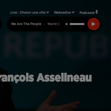
Live :
Choisir une ville
Webradios
Podcasts
-
Martin Garrix Feat. Bono & The Edge
We Are The People
rançois Asselineau