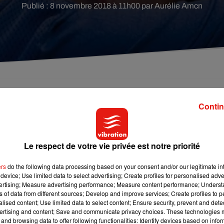
Publié : 8 novembre 2018 à 11h00 par Aurélie Amcn
arcèlement, la vidéo déchirante de ce petit garçon d
Contin
Le respect de votre vie privée est notre priorité
ontre le harcèlement.
D’après l’UNICEF, un enfant sur deux 
à l’âge de 18 ans.
Des chiffres alarmants.
ers
do the following data processing based on your consent and/or our legitimate int
device; Use limited data to select advertising; Create profiles for personalised adver
ule sur les réseaux sociaux.
Celle d’un petit garçon de 7 ans,
vertising; Measure advertising performance; Measure content performance; Unders
ades.
À bout, le garçonnet déclare même vouloir mettre fin à 
ns of data from different sources; Develop and improve services; Create profiles to 
alised content; Use limited data to select content; Ensure security, prevent and detect
ertising and content; Save and communicate privacy choices. These technologies
ppelle Nathan et qui me tape tout le temps.
Aujourd’hui, c’est 
and browsing data to offer following functionalities: Identify devices based on infor