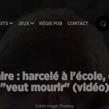
STS
JEUX
RÉGIE PUB
CONTACT
re : harcelé à l'école,
"veut mourir" (vidéo)
Crédit image:
Pixabay