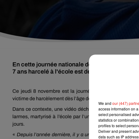
En cette journée nationale de lutte contre le h
7 ans harcelé à l'école est devenue virale.
Ce jeudi 8 novembre est la journée nationale de lutte c
victime de harcèlement dès l’âge de 7 ans et un sur quatre 
We and
our (447) partn
access information on a 
Dans ce contexte, une vidéo déchirante (ci-dessous) circ
select personalised ad
larmes, martyrisé à l’école par l’un de ses petits camar
statistics or combinatio
jours.
profiles to select person
Deliver and present adv
«
Depuis l’année dernière, il y a un petit garçon qui s’a
data such as IP address 