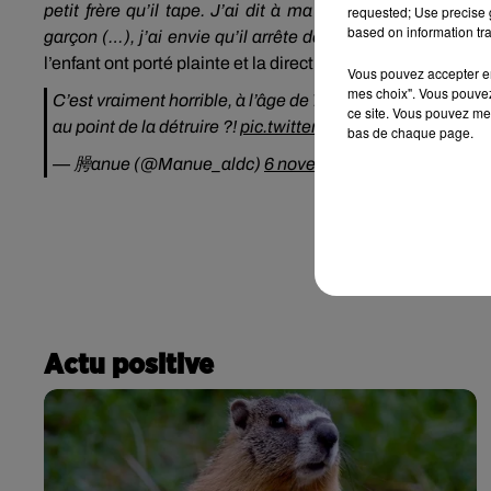
petit frère qu’il tape.
J’ai dit à ma maman que j’ai envie 
requested; Use precise g
based on information tra
garçon
(…)
, j’ai envie qu’il arrête de me taper
», déclare-t-
l’enfant ont porté plainte et la directrice de l’établissem
Vous pouvez accepter en 
mes choix". Vous pouvez
C’est vraiment horrible, à l’âge de 7 ans il pense déjà mo
ce site. Vous pouvez met
au point de la détruire ?!
pic.twitter.com/E1aU8EwIwB
bas de chaque page.
— 㬽️anue (@Manue_aldc)
6 novembre 2018
Actu positive