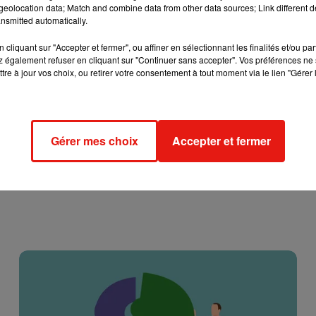
de rejoindre le bon dieu et de mourir.
J’en ai marre de ce pe
eolocation data; Match and combine data from other data sources; Link different de
nsmitted automatically.
il
face
à la caméra.
D’après le journal
Le Parisien
, les parents
ent assure que « les autorités compétentes sont prévenues ».
cliquant sur "Accepter et fermer", ou affiner en sélectionnant les finalités et/ou pa
 également refuser en cliquant sur "Continuer sans accepter". Vos préférences ne 
urrir, à quel moment ça vous viens à l’idée d’harceler une person
tre à jour vos choix, ou retirer votre consentement à tout moment via le lien "Gérer 
Gérer mes choix
Accepter et fermer