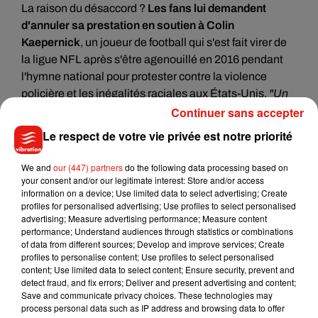
La raison du désaccord ?
Les fans
lui demandent
d'annuler sa prestation en soutien à Colin
Kaepernick
, un joueur de football qui s'est fait virer de
la ligue NFL après s'être agenouillé en 2016 pendant
l'hymne national pour protester contre la violence
policière et les inégalités raciales aux États-Unis.
"Un
autocollant sur ta guitare ne suffit pas",
Continuer sans accepter
a alors écrit une
internaute déçue tandis qu'une autre lui demande de
Le respect de votre vie privée est notre priorité
soutenir cette cause importante.
We and
our (447) partners
do the following data processing based on
Harry, this sticker isn't doing enough. Say something. Do
your consent and/or our legitimate interest: Store and/or access
something.
#HarryBackOut
pic.twitter.com/EuV6TEmbHK
information on a device; Use limited data to select advertising; Create
profiles for personalised advertising; Use profiles to select personalised
— Natalie (@hrtbrkharry)
January 17, 2020
advertising; Measure advertising performance; Measure content
performance; Understand audiences through statistics or combinations
THEN DO IT. USE UR VOICE. SPEAK UP. SHOW UR
of data from different sources; Develop and improve services; Create
SUPPORT. USE UR PLATFORM.
#HarryBackOut
profiles to personalise content; Use profiles to select personalised
pic.twitter.com/MpW5LpMLTH
content; Use limited data to select content; Ensure security, prevent and
detect fraud, and fix errors; Deliver and present advertising and content;
— È? �SÈa࿐ (@shelovedh)
January 17, 2020
Save and communicate privacy choices. These technologies may
process personal data such as IP address and browsing data to offer
À l'heure actuelle, Harry Styles n'a pas officiellement