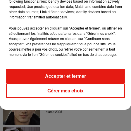
following functionalities: Identify devices based on information actively
répondu à cette polémique. Suivra-t-il les recommandations
requested; Use precise geolocation data; Match and combine data from
other data sources; Link different devices; Identify devices based on
de ses fans ? Affaire à suivre...
information transmitted automatically.
Vous pouvez accepter en cliquant sur "Accepter et fermer", ou affiner en
sélectionnant les finalités et/ou partenaires dans "Gérer mes choix".
Vous pouvez également refuser en cliquant sur "Continuer sans
Musique
accepter". Vos préférences ne s'appliqueront que pour ce site. Vous
pouvez mettre à jour vos choix, ou retirer votre consentement à tout
moment via le lien "Gérer les cookies" situé en bas de chaque page.
Benny Blanco invite Selena Gomez et
Becky G sur son nouveau single
5 août 2026
Accepter et fermer
Gérer mes choix
Tiny Desk invite Charlie Puth pour une
live session solaire
4 août 2026