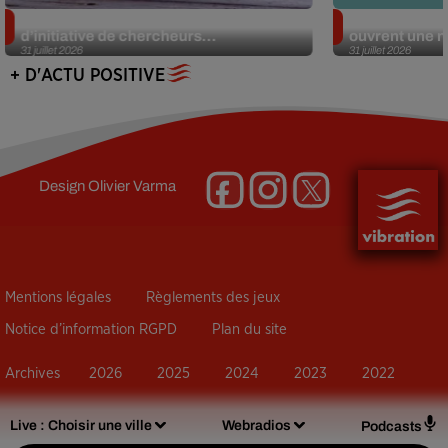
Des marmottes sur OnlyFans : la drôle
Alzheimer : d
d’initiative de chercheurs...
ouvrent une no
31 juillet 2026
31 juillet 2026
+ D'ACTU POSITIVE
Design
Olivier Varma
Mentions légales
Règlements des jeux
Notice d’information RGPD
Plan du site
Archives
2026
2025
2024
2023
2022
Live :
Choisir une ville
Webradios
Podcasts