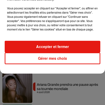
Musique
Vous pouvez accepter en cliquant sur "Accepter et fermer", ou affiner en
sélectionnant les finalités et/ou partenaires dans "Gérer mes choix".
Vous pouvez également refuser en cliquant sur "Continuer sans
accepter". Vos préférences ne s'appliqueront que pour ce site. Vous
Benny Blanco invite Selena Gomez et
pouvez mettre à jour vos choix, ou retirer votre consentement à tout
Becky G sur son nouveau single
moment via le lien "Gérer les cookies" situé en bas de chaque page.
5 août 2026
Accepter et fermer
Tiny Desk invite Charlie Puth pour une
Gérer mes choix
live session solaire
4 août 2026
Ariana Grande prendra une pause après
sa tournée mondiale
4 août 2026