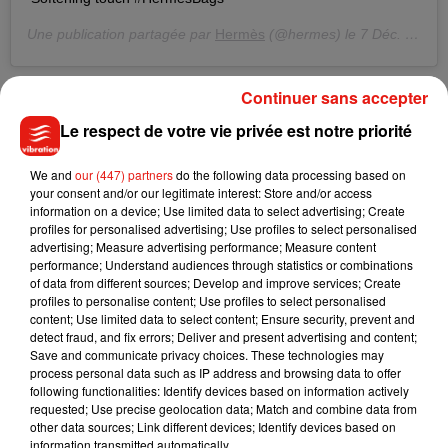
Une publication partagée par
Hermès
(@hermes) le
7 Déc. 2018 à 9 :58 PST
Des sacs vendus entre 20 000 à 30 000
Continuer sans accepter
dollars
Le respect de votre vie privée est notre priorité
Il faut dire que la
marque de mode possède (avec Louis
We and
our (447) partners
do the following data processing based on
Vuitton, ndlr) la majorité des fermes de crocodiles du nord de
your consent and/or our legitimate interest: Store and/or access
l'Australie. Ce qui lui permet aujourd'hui de pouvoir contrôler
information on a device; Use limited data to select advertising; Create
la qualité de la peau qui sert à la confection de sacs à mains
profiles for personalised advertising; Use profiles to select personalised
advertising; Measure advertising performance; Measure content
vendus ensuite entre 20.000 et 30.000 dollars chacun. Ces
performance; Understand audiences through statistics or combinations
deux dernières années, en 2018 et 2019, plus de 24.600
of data from different sources; Develop and improve services; Create
peaux de crocodiles ont été exportées, ce qui représente une
profiles to personalise content; Use profiles to select personalised
content; Use limited data to select content; Ensure security, prevent and
valeur de 26,7 millions de dollars pour l'économie locale,
detect fraud, and fix errors; Deliver and present advertising and content;
selon le ministère de l'Environnement et des Ressources
Save and communicate privacy choices. These technologies may
naturelles (DENR).
process personal data such as IP address and browsing data to offer
following functionalities: Identify devices based on information actively
requested; Use precise geolocation data; Match and combine data from
other data sources; Link different devices; Identify devices based on
information transmitted automatically.