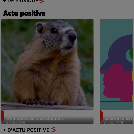
+ DE MUSIQUE
Actu positive
Des marmottes sur OnlyFans : la drôle
Alzheimer : d
d’initiative de chercheurs...
ouvrent une no
31 juillet 2026
31 juillet 2026
+ D'ACTU POSITIVE