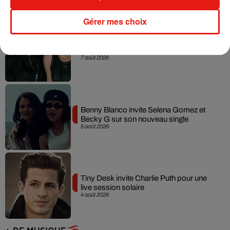
Gérer mes choix
Angèle et Amélie Lens dévoilent leur
collaboration tant attendue
7 août 2026
Benny Blanco invite Selena Gomez et
Becky G sur son nouveau single
5 août 2026
Tiny Desk invite Charlie Puth pour une
live session solaire
4 août 2026