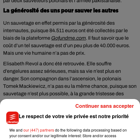
par deux sauveteurs polonais et l’armée pakistanaise.
La générosité des uns pour sauver les autres
Un sauvetage en effet permis par la générosité des
internautes, puisque 84.511 euros ont été collectés par le
biais de la plateforme
Gofundme.com
. Il faut savoir que le
coût d’un tel sauvetage est d’un peu plus de 40.000 euros.
Mais une vie humaine n’a pas de prix.
Elisabeth Revol a donc été retrouvée. Elle souffre
d’engelures assez sérieuses, mais sa vie n’est plus en
danger. Son compagnon dans l’ascension, le polonais
Tomek Mackiewicz, n’a pas eu la même chance, puisque son
sauvetage n’est plus possible, à la grande tristesse des
sauveteurs qui ont dû prendre la terrible décision de
Continuer sans accepter
rebrousser chemin pour leur propre survie.
Le respect de votre vie privée est notre priorité
Le couple franco-polonais tentait de gravir le Nanga Parbat
pour la quatrième fois.
We and
our (447) partners
do the following data processing based on
your consent and/or our legitimate interest: Store and/or access