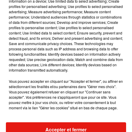
information on a device; Use limited data to select advertising; Create
profiles for personalised advertising; Use profiles to select personalised
advertising; Measure advertising performance; Measure content
Musique
performance; Understand audiences through statistics or combinations
of data from different sources; Develop and improve services; Create
profiles to personalise content; Use profiles to select personalised
content; Use limited data to select content; Ensure security, prevent and
Julien Lieb s’essaye à la vie de chatelain
detect fraud, and fix errors; Deliver and present advertising and content;
dans son nouveau clip
Save and communicate privacy choices. These technologies may
7 août 2026
process personal data such as IP address and browsing data to offer
following functionalities: Identify devices based on information actively
requested; Use precise geolocation data; Match and combine data from
other data sources; Link different devices; Identify devices based on
information transmitted automatically.
Madonna sort enfin le remix de « Love
Vous pouvez accepter en cliquant sur "Accepter et fermer", ou affiner en
Sensation » avec Kylie Minogue
sélectionnant les finalités et/ou partenaires dans "Gérer mes choix".
7 août 2026
Vous pouvez également refuser en cliquant sur "Continuer sans
accepter". Vos préférences ne s'appliqueront que pour ce site. Vous
pouvez mettre à jour vos choix, ou retirer votre consentement à tout
moment via le lien "Gérer les cookies" situé en bas de chaque page.
Tayc et Didi B dévoilent le single le plus
dansant de l’année
7 août 2026
Accepter et fermer