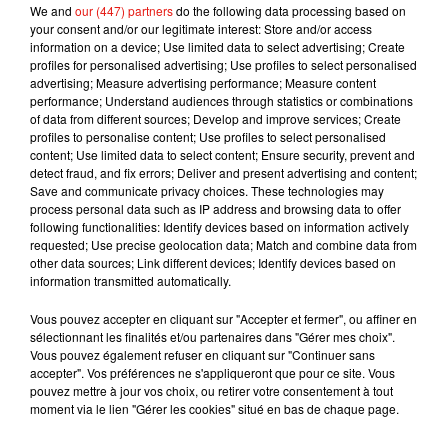
We and
our (447) partners
do the following data processing based on
your consent and/or our legitimate interest: Store and/or access
Ariana Grande prendra une pause après
information on a device; Use limited data to select advertising; Create
sa tournée mondiale
profiles for personalised advertising; Use profiles to select personalised
4 août 2026
advertising; Measure advertising performance; Measure content
performance; Understand audiences through statistics or combinations
of data from different sources; Develop and improve services; Create
profiles to personalise content; Use profiles to select personalised
content; Use limited data to select content; Ensure security, prevent and
Grand Corps Malade emmène Styleto
detect fraud, and fix errors; Deliver and present advertising and content;
en road-trip dans son nouveau clip
Save and communicate privacy choices. These technologies may
31 juillet 2026
process personal data such as IP address and browsing data to offer
following functionalities: Identify devices based on information actively
requested; Use precise geolocation data; Match and combine data from
other data sources; Link different devices; Identify devices based on
information transmitted automatically.
Ariana Grande se libère dans son nouvel
album « Petals »
Vous pouvez accepter en cliquant sur "Accepter et fermer", ou affiner en
31 juillet 2026
sélectionnant les finalités et/ou partenaires dans "Gérer mes choix".
Vous pouvez également refuser en cliquant sur "Continuer sans
accepter". Vos préférences ne s'appliqueront que pour ce site. Vous
pouvez mettre à jour vos choix, ou retirer votre consentement à tout
moment via le lien "Gérer les cookies" situé en bas de chaque page.
Angèle annonce une collaboration