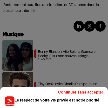
L'enterrement aura lieu au cimetière de Vézannes dans la
plus stricte intimité
Musique
Benny Blanco invite Selena Gomez et
Becky G sur son nouveau single
5 août 2026
Tiny Desk invite Charlie Puth pour une
live session solaire
Continuer sans accepter
4 août 2026
Le respect de votre vie privée est notre priorité