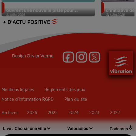
Alzheimer : des chercheurs japonais
Des marmottes
ouvrent une nouvelle piste pour...
d’initiative d
31 juillet 2026
31 juillet 2026
+ D'ACTU POSITIVE
Design
Olivier Varma
Mentions légales
Règlements des jeux
Notice d’information RGPD
Plan du site
Archives
2026
2025
2024
2023
2022
Live :
Choisir une ville
Webradios
Podcasts