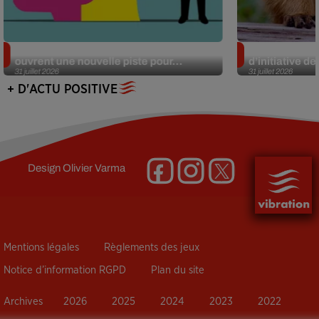
Alzheimer : des chercheurs japonais
Des marmottes
ouvrent une nouvelle piste pour...
d’initiative d
31 juillet 2026
31 juillet 2026
+ D'ACTU POSITIVE
Design
Olivier Varma
Mentions légales
Règlements des jeux
Notice d’information RGPD
Plan du site
Archives
2026
2025
2024
2023
2022