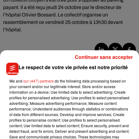
payant. Il a été reçu jeudi 24 octobre par le directeur de
l’hôpital Olivier Bossard. Le collectif organise un
rassemblement ce vendredi 25 octobre à 13h30 devant
l’hôpital.
Continuer sans accepter
Musique
Le respect de votre vie privée est notre priorité
We and
our (447) partners
do the following data processing based on
Julien Lieb s’essaye à la vie de chatelain
your consent and/or our legitimate interest: Store and/or access
dans son nouveau clip
information on a device; Use limited data to select advertising; Create
7 août 2026
profiles for personalised advertising; Use profiles to select personalised
advertising; Measure advertising performance; Measure content
performance; Understand audiences through statistics or combinations
of data from different sources; Develop and improve services; Create
profiles to personalise content; Use profiles to select personalised
Madonna sort enfin le remix de « Love
content; Use limited data to select content; Ensure security, prevent and
Sensation » avec Kylie Minogue
detect fraud, and fix errors; Deliver and present advertising and content;
7 août 2026
Save and communicate privacy choices. These technologies may