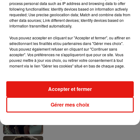
process personal data such as IP address and browsing data to offer
following functionalities: Identify devices based on information actively
requested; Use precise geolocation data; Match and combine data from
other data sources; Link different devices; Identify devices based on
information transmitted automatically.
Tayc et Didi B dévoilent le single le plus
dansant de l’année
7 août 2026
Vous pouvez accepter en cliquant sur "Accepter et fermer", ou affiner en
sélectionnant les finalités et/ou partenaires dans "Gérer mes choix".
Vous pouvez également refuser en cliquant sur "Continuer sans
accepter". Vos préférences ne s'appliqueront que pour ce site. Vous
pouvez mettre à jour vos choix, ou retirer votre consentement à tout
moment via le lien "Gérer les cookies" situé en bas de chaque page.
Angèle et Amélie Lens dévoilent leur
collaboration tant attendue
7 août 2026
Accepter et fermer
Gérer mes choix
Benny Blanco invite Selena Gomez et
Becky G sur son nouveau single
5 août 2026